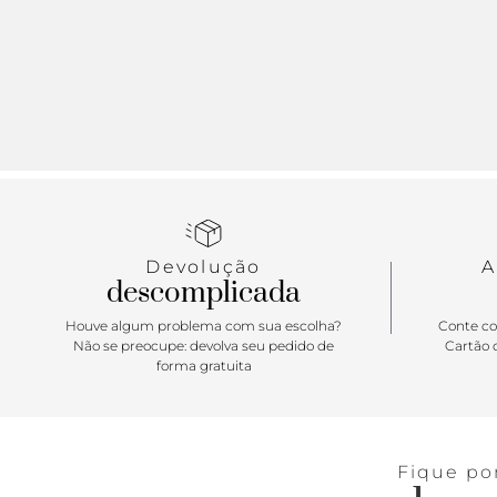
Devolução
A
descomplicada
Houve algum problema com sua escolha?
Conte co
Não se preocupe: devolva seu pedido de
Cartão d
forma gratuita
Fique po