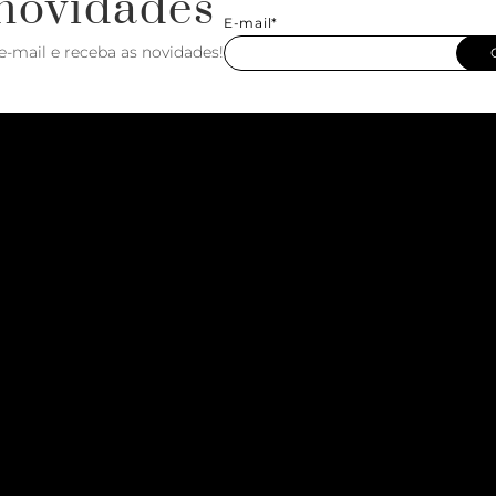
novidades
E-mail*
e-mail e receba as novidades!