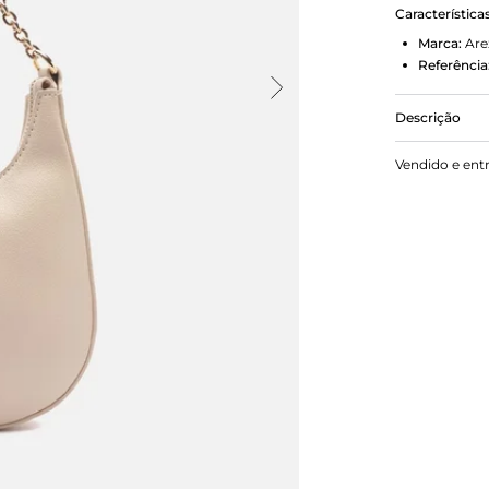
Característica
Marca:
Are
Referência
Descrição
Bolsa femin
Vendido e ent
formato mei
granulado e
metálica e f
marca na pa