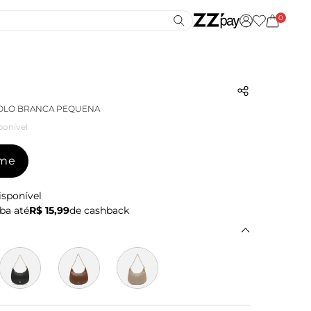
0
COLO BRANCA PEQUENA
ponível
-me
isponível
ba até
R$ 15,99
de cashback