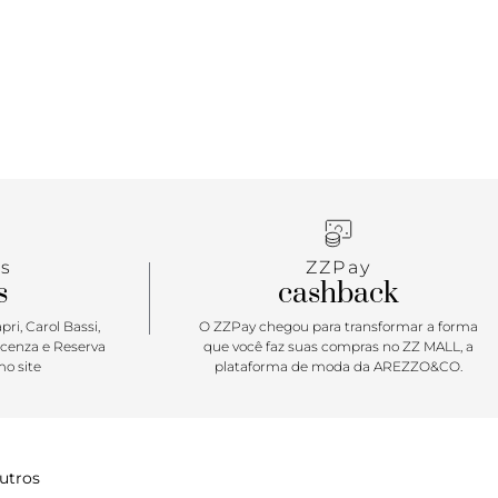
s
ZZPay
s
cashback
ri, Carol Bassi,
O ZZPay chegou para transformar a forma
icenza e Reserva
que você faz suas compras no ZZ MALL, a
o site
plataforma de moda da AREZZO&CO.
utros