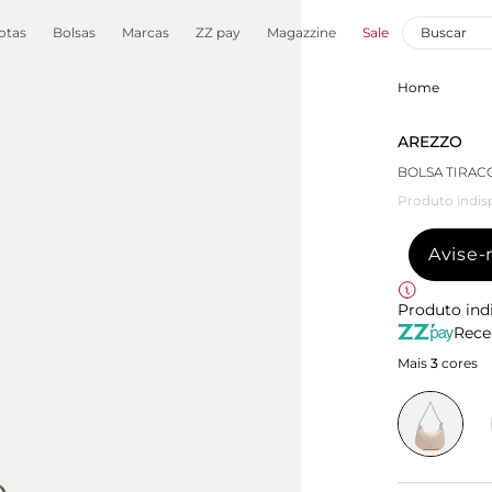
otas
Bolsas
Marcas
ZZ pay
Magazzine
Sale
Home
AREZZO
BOLSA TIRA
Produto indis
Avise
Produto ind
Rece
Mais
3
cores