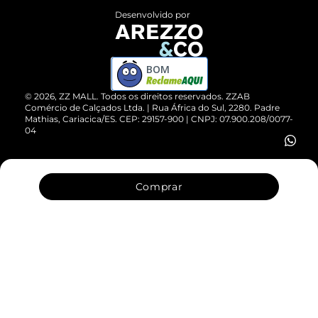
Entrega
ZZ Influ
Desenvolvido por
Devolução do Produto
ZZ MALL é confiável
Compre pelo WhatsApp
ZZPay
BOM
Cartão Presente
©
2026
, ZZ MALL. Todos os direitos reservados.
ZZAB
Comércio de Calçados Ltda. | Rua África do Sul, 2280. Padre
Mathias, Cariacica/ES. CEP: 29157-900 | CNPJ: 07.900.208/0077-
Vendas Corporativas
04
Comprar