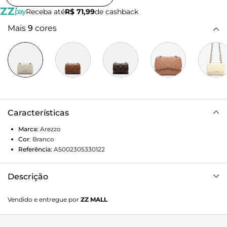
Receba até
R$ 71,99
de cashback
Mais
9
cores
Características
Marca:
Arezzo
Cor
:
Branco
Referência:
A5002305330122
Descrição
Bolsa tiracolo pequena de couro branco. O modelo tem
Vendido e entregue por
ZZ MALL
formato estruturado, capa frontal e tampo com costuras
em matelassê bombadas e inscrição discreta do nome da
marca, além de capa traseira lisa. Traz alça em corrente