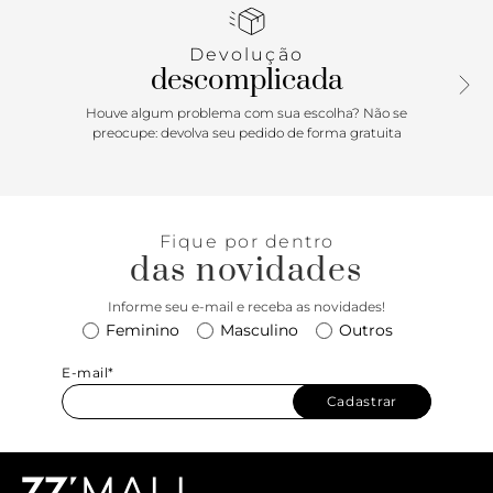
metálica dupla com tiras de couro entrelaçadas e
ombreiras, presa à bolsa na parte superior por metais
Devolução
vazados. Possui fecho em tampo frontal e encaixe em peça
descomplicada
metálica. Com forro e divisória interna.
Houve algum problema com sua escolha? Não se
preocupe: devolva seu pedido de forma gratuita
Fique por dentro
das novidades
Informe seu e-mail e receba as novidades!
Feminino
Masculino
Outros
E-mail*
Cadastrar