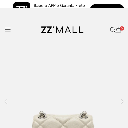
Baixe o APP e Garanta Frete 
BAIXAR
Grátis*
5.0
0