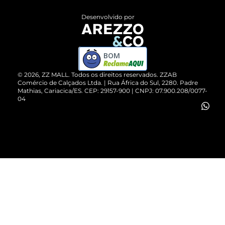
Entrega
ZZ Influ
Desenvolvido por
Devolução do Produto
ZZ MALL é confiável
Compre pelo WhatsApp
ZZPay
BOM
Cartão Presente
©
2026
, ZZ MALL. Todos os direitos reservados.
ZZAB
Comércio de Calçados Ltda. | Rua África do Sul, 2280. Padre
Mathias, Cariacica/ES. CEP: 29157-900 | CNPJ: 07.900.208/0077-
Vendas Corporativas
04