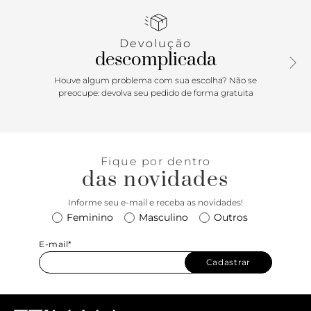
longa e fecho em tampo frontal com imã interno. Com
enfeite em maxi pedraria na capa frontal.
Devolução
descomplicada
Houve algum problema com sua escolha? Não se
preocupe: devolva seu pedido de forma gratuita
Fique por dentro
das novidades
Informe seu e-mail e receba as novidades!
Feminino
Masculino
Outros
E-mail*
Cadastrar