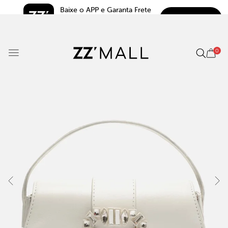
Baixe o APP e Garanta Frete 
BAIXAR
Grátis*
5.0
0