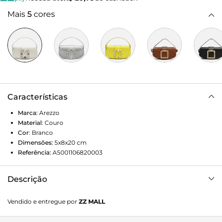
Mais
5
cores
Características
Marca:
Arezzo
Material
:
Couro
Cor
:
Branco
Dimensões:
5x8x20
cm
Referência:
A5001106820003
Descrição
Bolsa tiracolo pequena de couro branca. O modelo tem
Vendido e entregue por
ZZ MALL
formato estruturado e alongado e laterais arredondadas.
Traz alça de mão contínua ao corpo da bolsa, alça lateral