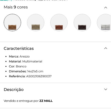
Mais
9
cores
Características
Marca:
Arezzo
Material
:
Multimaterial
Cor
:
Branco
Dimensões:
14x21x5
cm
Referência:
A5002106390037
Descrição
Bolsa tiracolo pequena branca. O modelo tem formato
Vendido e entregue por
ZZ MALL
retangular, laterais arredondadas e acabamento
texturizado. Traz alça lateral fina e fecho em tampo frontal