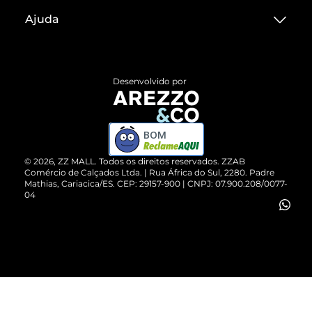
Sobre ZZ MALL
Ajuda
Termos de Uso
Central de Atendimento
Políticas de Privacidade
Entrega
ZZ Influ
Desenvolvido por
Devolução do Produto
ZZ MALL é confiável
Compre pelo WhatsApp
ZZPay
BOM
Cartão Presente
©
2026
, ZZ MALL. Todos os direitos reservados.
ZZAB
Comércio de Calçados Ltda. | Rua África do Sul, 2280. Padre
Mathias, Cariacica/ES. CEP: 29157-900 | CNPJ: 07.900.208/0077-
Vendas Corporativas
04