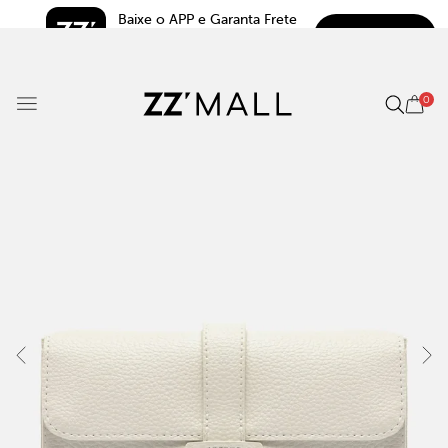
Baixe o APP e Garanta Frete 
BAIXAR
Grátis*
5.0
0