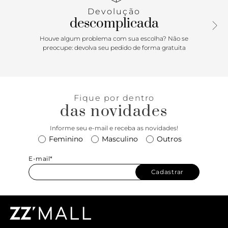
Devolução
Porque Apostar: Sua nova bolsa tiracolo está aqui! Com
descomplicada
shape compacto, é perfeita pra carregar o essencial e
muito prática pra levar por aí. É daquelas que combina com
Houve algum problema com sua escolha? Não se
tudo e vai descomplicar seus looks em um passo. Pronta
preocupe: devolva seu pedido de forma gratuita
pra fazer seu próximo grwm com ela?
Fique por dentro
das novidades
Informe seu e-mail e receba as novidades!
Feminino
Masculino
Outros
E-mail*
Cadastrar