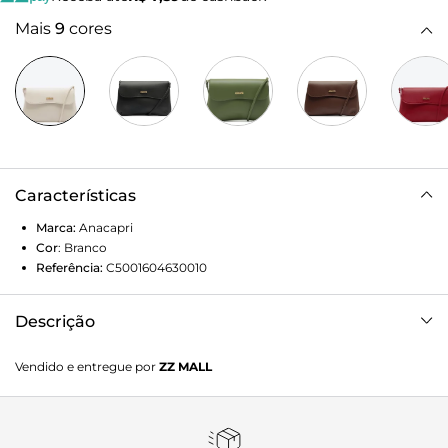
Mais
9
cores
Características
Marca:
Anacapri
Cor
:
Branco
Referência:
C5001604630010
Descrição
Bolsa tiracolo média na cor branca. O modelo de material
Vendido e entregue por
ZZ MALL
similar ao couro tem formato retangular, laterais
arredondadas e acabamento liso. Traz alça lateral fina e
fecho em tampo com recorte curvo e imã interno. Com
inscrição metálica em alto-relevo Anacapri na capa.