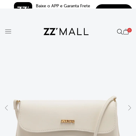
Baixe o APP e Garanta Frete 
BAIXAR
Grátis*
5.0
0