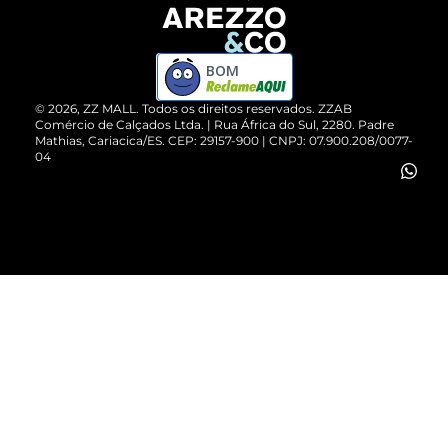
Devolução do Produto
ZZ MALL é confiável
Compre pelo WhatsApp
ZZPay
BOM
Cartão Presente
©
2026
, ZZ MALL. Todos os direitos reservados.
ZZAB
Comércio de Calçados Ltda. | Rua África do Sul, 2280. Padre
Mathias, Cariacica/ES. CEP: 29157-900 | CNPJ: 07.900.208/0077-
Vendas Corporativas
04