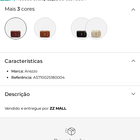
Mais
3
cores
Características
Marca:
Arezzo
Referência:
A5710025180004
Descrição
Bolsa tiracolo média bordô. O acessório tem formato
Vendido e entregue por
ZZ MALL
estruturado e retangular e costuras em matelassê. Traz alça
em corrente metálica com ombreira, presa à bolsa na parte
superior por metais vazados. Possui fecho em tampo
frontal e encaixe em peça metálica estilo torniquete.