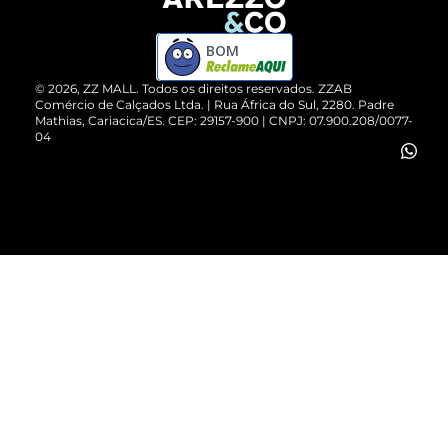
Devolução do Produto
ZZ MALL é confiável
Compre pelo WhatsApp
ZZPay
BOM
Cartão Presente
©
2026
, ZZ MALL. Todos os direitos reservados.
ZZAB
Comércio de Calçados Ltda. | Rua África do Sul, 2280. Padre
Mathias, Cariacica/ES. CEP: 29157-900 | CNPJ: 07.900.208/0077-
Vendas Corporativas
04