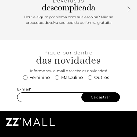
Devolução
descomplicada
Houve algum problema com sua escolha? Não se
preocupe: devolva seu pedido de forma gratuita
Fique por dentro
das novidades
Informe seu e-mail e receba as novidades!
Feminino
Masculino
Outros
E-mail*
Cadastrar