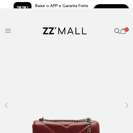
Baixe o APP e Garanta Frete 
BAIXAR
Grátis*
5.0
0