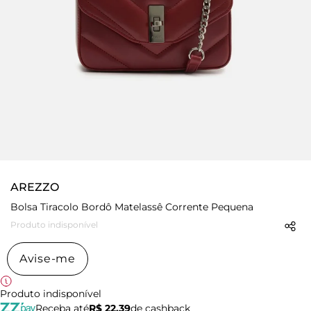
AREZZO
Bolsa Tiracolo Bordô Matelassê Corrente Pequena
Produto indisponível
Avise-me
Produto indisponível
Receba até
R$ 22,39
de cashback