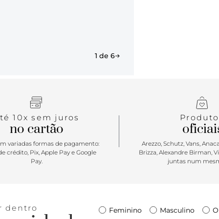
1 de 6
té 10x sem juros
Produto
no cartão
oficiai
m variadas formas de pagamento:
Arezzo, Schutz, Vans, Anacap
e crédito, Pix, Apple Pay e Google
Brizza, Alexandre Birman, V
Pay.
juntas num mesm
r dentro
Feminino
Masculino
O