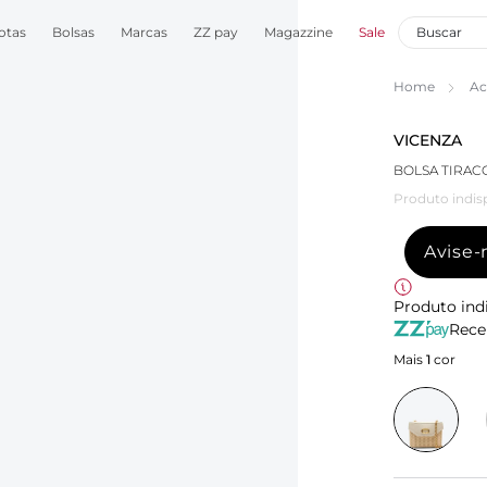
otas
Bolsas
Marcas
ZZ pay
Magazzine
Sale
Home
Ac
VICENZA
BOLSA TIRA
Produto indis
Avise
Produto ind
Rece
Mais
1
cor