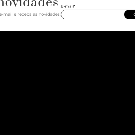
novidades
E-mail*
e-mail e receba as novidades!