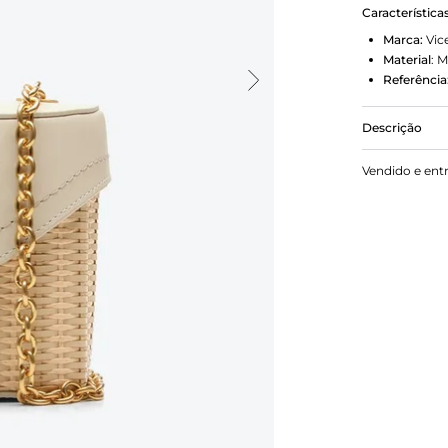
Característica
Marca:
Vic
Material
:
M
Referência
Descrição
Bolsa tirac
Vendido e ent
redefine o b
natural con
corrente do
traduz a es
elegante. U
levar o mood