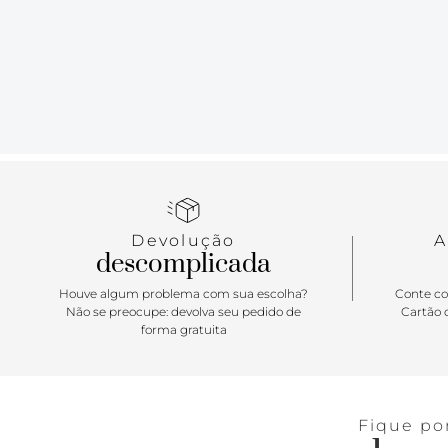
Devolução
A
descomplicada
Houve algum problema com sua escolha?
Conte co
Não se preocupe: devolva seu pedido de
Cartão d
forma gratuita
Fique po