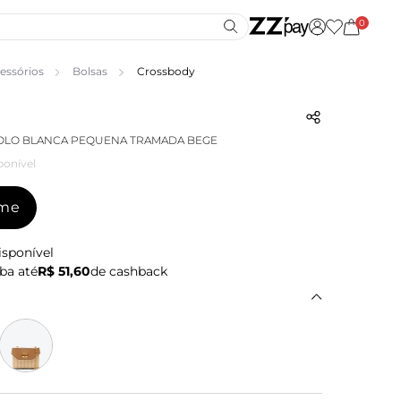
0
essórios
Bolsas
Crossbody
COLO BLANCA PEQUENA TRAMADA BEGE
ponível
-me
isponível
ba até
R$ 51,60
de cashback