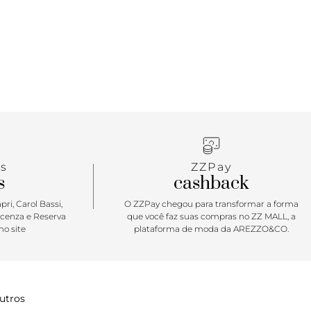
s
ZZPay
s
cashback
ri, Carol Bassi,
O ZZPay chegou para transformar a forma
icenza e Reserva
que você faz suas compras no ZZ MALL, a
o site
plataforma de moda da AREZZO&CO.
utros