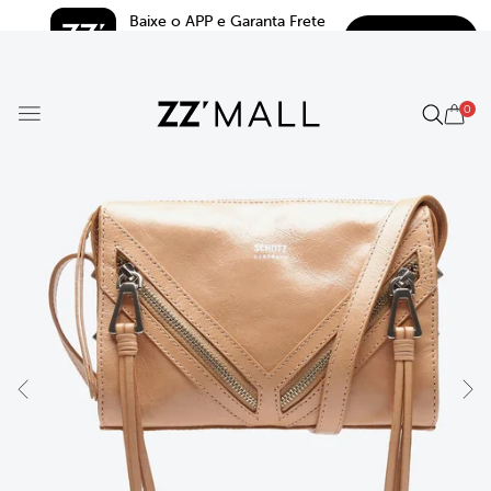
Baixe o APP e Garanta Frete 
BAIXAR
Grátis*
5.0
0