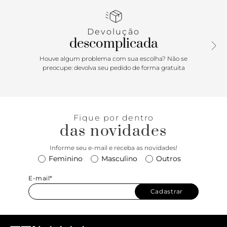
favorita! Pense em combinações com alfaiataria, jeans +
camiseta, animal print… as possibilidades com essa prática
tiracolo são infinitas, e o resultado é sempre um look cool e
Devolução
cheio de personalidade! Aposte! Dimensões (LAC): 9x14x22
descomplicada
Houve algum problema com sua escolha? Não se
preocupe: devolva seu pedido de forma gratuita
Fique por dentro
das novidades
Informe seu e-mail e receba as novidades!
Feminino
Masculino
Outros
E-mail*
Cadastrar