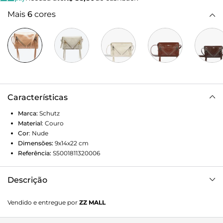
Mais
6
cores
Características
Marca:
Schutz
Material
:
Couro
Cor
:
Nude
Dimensões:
9x14x22
cm
Referência:
S5001811320006
Descrição
Com zíperes utilitários, ótimo espaço interno e um estilo
Vendido e entregue por
ZZ MALL
que combina o mood urbano e boho de uma forma
irresistível, essa handbag é forte candidata a virar sua