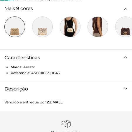
Mais
9
cores
Características
Marca:
Arezzo
Referência:
A5001106310045
Descrição
Bolsa tiracolo pequena bege em palha. O acessório tem
Vendido e entregue por
ZZ MALL
formato macio e capas em palha tramada. Traz alça em
corrente metálica dupla com tiras de couro entrelaçadas e
detalhe em elos hexagonais, além de corrente simples com
pingente. Possui borda superior franzida, com alça que
passa por dentro, e fecho em imã interno. Com peça de