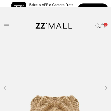
Baixe o APP e Garanta Frete 
BAIXAR
Grátis*
5.0
0