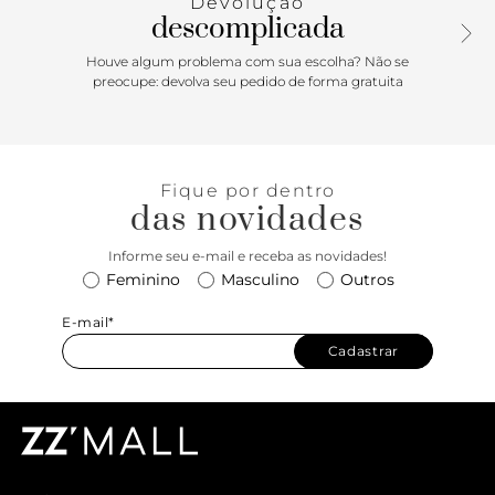
Devolução
metal dourada, geométrica e vazada aplicada na capa.
descomplicada
Houve algum problema com sua escolha? Não se
preocupe: devolva seu pedido de forma gratuita
Fique por dentro
das novidades
Informe seu e-mail e receba as novidades!
Feminino
Masculino
Outros
E-mail*
Cadastrar