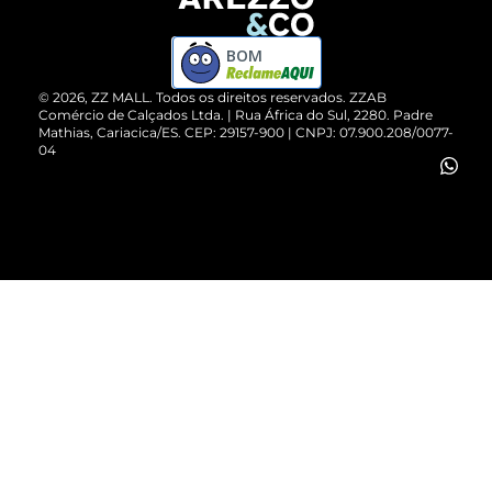
Devolução do Produto
ZZ MALL é confiável
Compre pelo WhatsApp
ZZPay
BOM
Cartão Presente
©
2026
, ZZ MALL. Todos os direitos reservados.
ZZAB
Comércio de Calçados Ltda. | Rua África do Sul, 2280. Padre
Mathias, Cariacica/ES. CEP: 29157-900 | CNPJ: 07.900.208/0077-
Vendas Corporativas
04