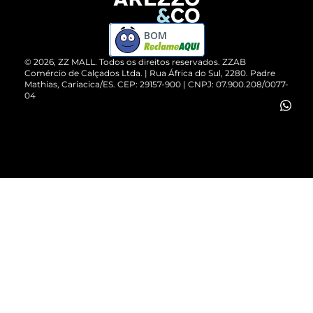
Devolução do Produto
ZZ MALL é confiável
Compre pelo WhatsApp
ZZPay
BOM
Cartão Presente
©
2026
, ZZ MALL. Todos os direitos reservados.
ZZAB
Comércio de Calçados Ltda. | Rua África do Sul, 2280. Padre
Mathias, Cariacica/ES. CEP: 29157-900 | CNPJ: 07.900.208/0077-
Vendas Corporativas
04