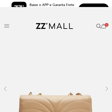
Baixe o APP e Garanta Frete 
BAIXAR
Grátis*
5.0
0