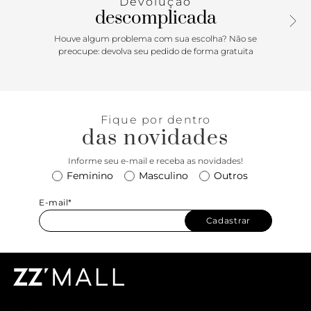
Devolução
aço e flor dourada metálica sobreposta.
descomplicada
Houve algum problema com sua escolha? Não se
preocupe: devolva seu pedido de forma gratuita
Fique por dentro
das novidades
Informe seu e-mail e receba as novidades!
Feminino
Masculino
Outros
E-mail*
Cadastrar