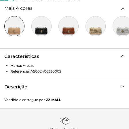
Mais
4
cores
Características
Marca:
Arezzo
Referência:
A5002406330002
Descrição
Bolsa tiracolo média de couro bege. O acessório tem
Vendido e entregue por
ZZ MALL
formato estruturado, acabamento macio e costuras em
matelassê curvas. Traz alça em corrente metálica dupla
com tiras de couro entrelaçadas e ombreira, presa à bolsa
na parte superior por metais vazados. Possui fecho em
tampo frontal, detalhe em peça metálica geométrica em