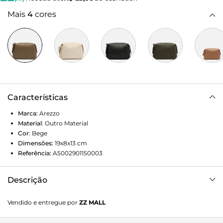
Mais
4
cores
Características
Marca:
Arezzo
Material
:
Outro Material
Cor
:
Bege
Dimensões:
19x8x13
cm
Referência:
A5002901150003
Descrição
Bolsa Tiracolo Bege Minimal
Vendido e entregue por
ZZ MALL