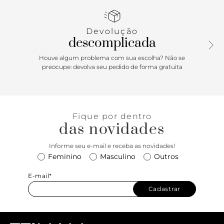
Devolução
descomplicada
Houve algum problema com sua escolha? Não se
preocupe: devolva seu pedido de forma gratuita
Fique por dentro
das novidades
Informe seu e-mail e receba as novidades!
Feminino
Masculino
Outros
E-mail*
Cadastrar