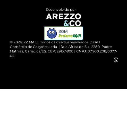
Entrega
ZZ Influ
Desenvolvido por
Devolução do Produto
ZZ MALL é confiável
Compre pelo WhatsApp
ZZPay
BOM
Cartão Presente
©
2026
, ZZ MALL. Todos os direitos reservados.
ZZAB
Comércio de Calçados Ltda. | Rua África do Sul, 2280. Padre
Mathias, Cariacica/ES. CEP: 29157-900 | CNPJ: 07.900.208/0077-
Vendas Corporativas
04