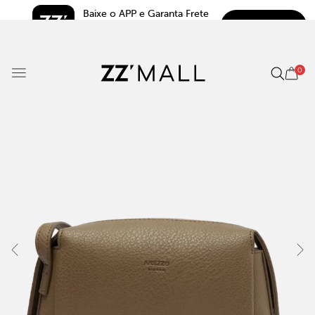
Baixe o APP e Garanta Frete 
BAIXAR
Grátis*
5.0
0