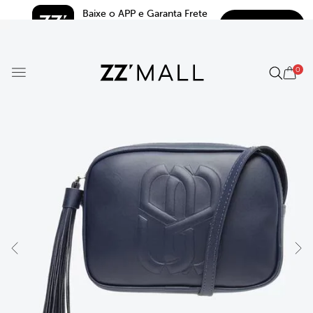
Baixe o APP e Garanta Frete 
BAIXAR
Grátis*
5.0
0