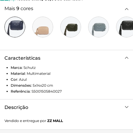
Mais
9
cores
Características
Marca:
Schutz
Material
:
Multimaterial
Cor
:
Azul
Dimensões:
5x14x20
cm
Referência:
S5001505840027
Descrição
A bolsa tiracolo queridinha de todas as temporadas ganha
Vendido e entregue por
ZZ MALL
uma dose extra de personalidade nessa versão que traz o
emblema Schutz em relevo + o charme e atitude do longo