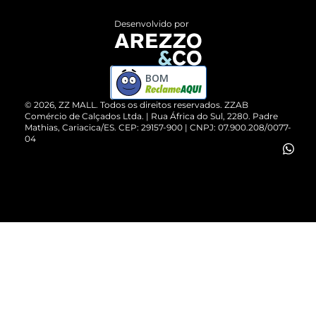
Entrega
ZZ Influ
Desenvolvido por
Devolução do Produto
ZZ MALL é confiável
Compre pelo WhatsApp
ZZPay
BOM
Cartão Presente
©
2026
, ZZ MALL. Todos os direitos reservados.
ZZAB
Comércio de Calçados Ltda. | Rua África do Sul, 2280. Padre
Mathias, Cariacica/ES. CEP: 29157-900 | CNPJ: 07.900.208/0077-
Vendas Corporativas
04