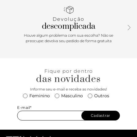
tassel, sem falar nessa cartela de cores super trendy! Super
versátil, mas ao mesmo tempo cheia de estilo e com
espaço ideal para levar seus itens essenciais, a bolsa azul-
Devolução
marinho Kate vai ser a aposta perfeita para te acompanhar
descomplicada
24/7! | Medida da alça: 55cm; Largura: 1,3cm Dimensões
(LAC): 5x14x20
Houve algum problema com sua escolha? Não se
preocupe: devolva seu pedido de forma gratuita
Fique por dentro
das novidades
Informe seu e-mail e receba as novidades!
Feminino
Masculino
Outros
E-mail*
Cadastrar