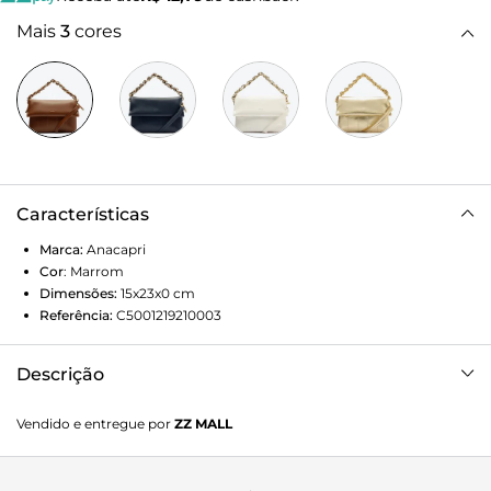
Mais
3
cores
Características
Marca:
Anacapri
Cor
:
Marrom
Dimensões:
15x23x0
cm
Referência:
C5001219210003
Descrição
Bolsa tiracolo pequena com cordão tricolor, na cor
Vendido e entregue por
ZZ MALL
marrom. De shape trendy despojado e caimento mais
solto, o modelo possui duas alças: uma transversal,
regulável removível e outra alça de ombro fixa em