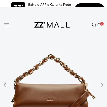
Baixe o APP e Garanta Frete 
BAIXAR
Grátis*
5.0
0