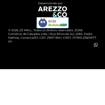
Entrega
ZZ Influ
Desenvolvido por
Devolução do Produto
ZZ MALL é confiável
Compre pelo WhatsApp
ZZPay
BOM
Cartão Presente
©
2026
, ZZ MALL. Todos os direitos reservados.
ZZAB
Comércio de Calçados Ltda. | Rua África do Sul, 2280. Padre
Mathias, Cariacica/ES. CEP: 29157-900 | CNPJ: 07.900.208/0077-
Vendas Corporativas
04