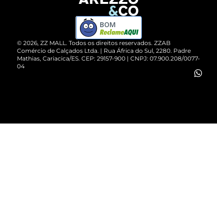
Devolução do Produto
ZZ MALL é confiável
Compre pelo WhatsApp
ZZPay
BOM
Cartão Presente
©
2026
, ZZ MALL. Todos os direitos reservados.
ZZAB
Comércio de Calçados Ltda. | Rua África do Sul, 2280. Padre
Mathias, Cariacica/ES. CEP: 29157-900 | CNPJ: 07.900.208/0077-
Vendas Corporativas
04