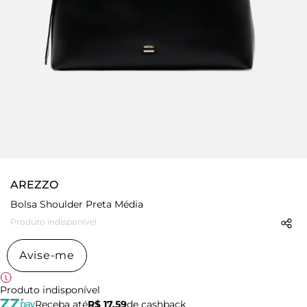
AREZZO
Bolsa Shoulder Preta Média
Produto indisponível
Avise-me
Produto indisponível
Receba até
R$ 17,59
de cashback