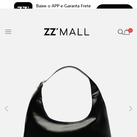
Baixe o APP e Garanta Frete 
BAIXAR
Grátis*
5.0
0