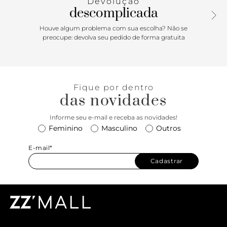
Devolução
Fechamento em zíper.
descomplicada
Houve algum problema com sua escolha? Não se
preocupe: devolva seu pedido de forma gratuita
Fique por dentro
das novidades
Informe seu e-mail e receba as novidades!
Feminino
Masculino
Outros
E-mail*
Cadastrar