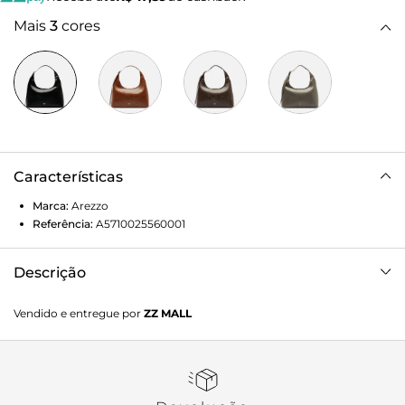
Mais
3
cores
Características
Marca:
Arezzo
Referência:
A5710025560001
Descrição
Bolsa feminina shoulder preta média. O acessório possui
Vendido e entregue por
ZZ MALL
formato hobo e base retangular, em material liso com
acabamento de alto brilho. Traz alça de ombro de espessura
média, fixa ao corpo da bolsa, que é regulável através de
uma fivela metálica na lateral. Aplicação em relevo
metálico do nome da marca, na parte inferior frontal.