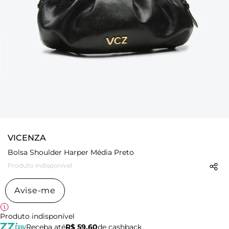
VICENZA
Bolsa Shoulder Harper Média Preto
Produto indisponível
Avise-me
Produto indisponível
Receba até
R$ 59,60
de cashback