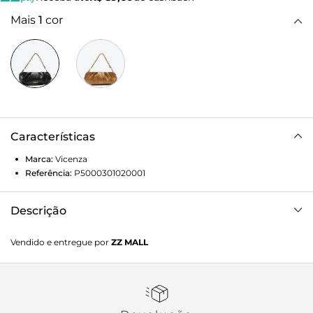
Mais
1
cor
Características
Marca:
Vicenza
Referência:
P5000301020001
Descrição
Bolsa shoulder Harper média em couro preto. Com alça em
Vendido e entregue por
ZZ MALL
corrente, possui formato levemente flexível que traz
movimento ao visual, mantendo um design sofisticado e
estiloso ao mesmo tempo. Feita em couro craked, combina
textura e elegância em cada detalhe, enquanto o
acabamento garante um toque marcante. Versátil, a bag