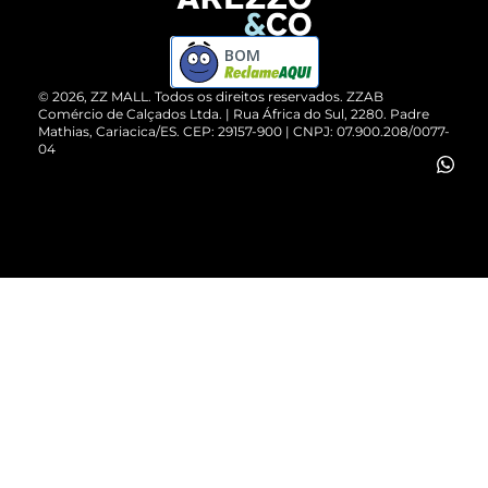
Devolução do Produto
ZZ MALL é confiável
Compre pelo WhatsApp
ZZPay
BOM
Cartão Presente
©
2026
, ZZ MALL. Todos os direitos reservados.
ZZAB
Comércio de Calçados Ltda. | Rua África do Sul, 2280. Padre
Mathias, Cariacica/ES. CEP: 29157-900 | CNPJ: 07.900.208/0077-
Vendas Corporativas
04