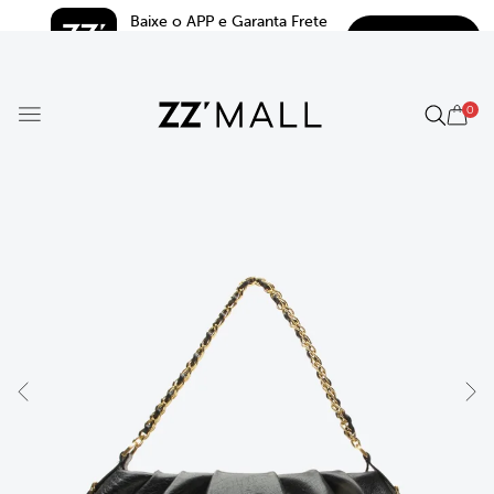
Baixe o APP e Garanta Frete 
BAIXAR
Grátis*
5.0
0