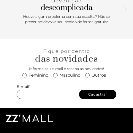
Devolução
média é perfeita para complementar vestidos, tornando-se
descomplicada
um acessório de destaque nas composições.
Houve algum problema com sua escolha? Não se
preocupe: devolva seu pedido de forma gratuita
Fique por dentro
das novidades
Informe seu e-mail e receba as novidades!
Feminino
Masculino
Outros
E-mail*
Cadastrar