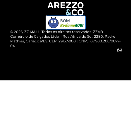
Devolução do Produto
ZZ MALL é confiável
Compre pelo WhatsApp
ZZPay
BOM
Cartão Presente
©
2026
, ZZ MALL. Todos os direitos reservados.
ZZAB
Comércio de Calçados Ltda. | Rua África do Sul, 2280. Padre
Mathias, Cariacica/ES. CEP: 29157-900 | CNPJ: 07.900.208/0077-
Vendas Corporativas
04