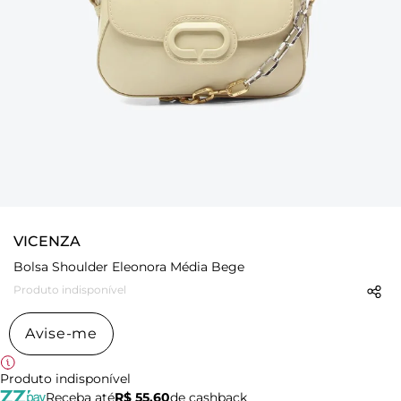
VICENZA
Bolsa Shoulder Eleonora Média Bege
Produto indisponível
Avise-me
Produto indisponível
Receba até
R$ 55,60
de cashback