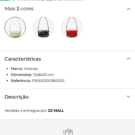
Mais
2
cores
Características
Marca:
Vicenza
Dimensões:
12x8x20
cm
Referência:
P5000300360002
Descrição
Bolsa média em couro bege com alça de mão. Versátil sem
Vendido e entregue por
ZZ MALL
perder o estilo, aquela bag que vai bem com tudo - dos
looks sofisticados aos mais casuais. Perfeita para te
acompanhar na rotina e no happy hour de noite garantindo
muito charme e praticidade.