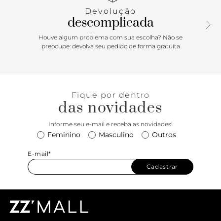
Devolução
descomplicada
Houve algum problema com sua escolha? Não se
preocupe: devolva seu pedido de forma gratuita
Fique por dentro
das novidades
Informe seu e-mail e receba as novidades!
Feminino
Masculino
Outros
E-mail*
Cadastrar