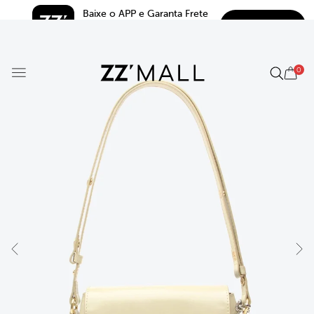
Baixe o APP e Garanta Frete 
BAIXAR
Grátis*
5.0
0