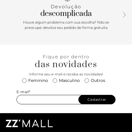
Devolução
descomplicada
Houve algum problema com sua escolha? Não se
preocupe: devolva seu pedido de forma gratuita
Fique por dentro
das novidades
Informe seu e-mail e receba as novidades!
Feminino
Masculino
Outros
E-mail*
Cadastrar