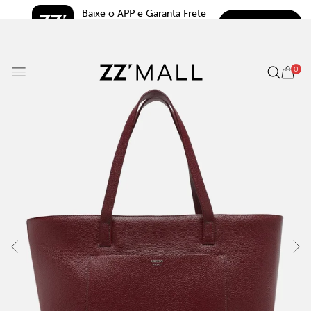
Baixe o APP e Garanta Frete 
BAIXAR
Grátis*
5.0
0