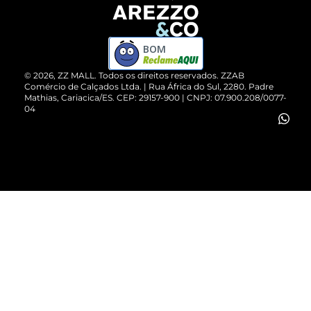
Devolução do Produto
ZZ MALL é confiável
Compre pelo WhatsApp
ZZPay
BOM
Cartão Presente
©
2026
, ZZ MALL. Todos os direitos reservados.
ZZAB
Comércio de Calçados Ltda. | Rua África do Sul, 2280. Padre
Mathias, Cariacica/ES. CEP: 29157-900 | CNPJ: 07.900.208/0077-
Vendas Corporativas
04