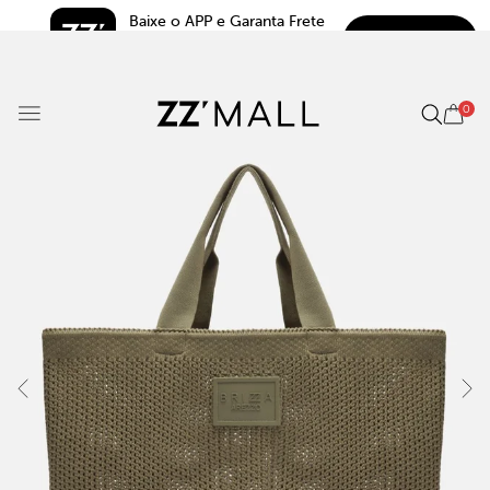
Baixe o APP e Garanta Frete 
BAIXAR
Grátis*
5.0
0