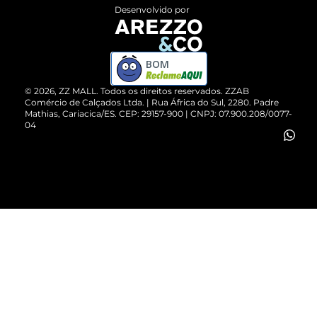
Entrega
ZZ Influ
Desenvolvido por
Devolução do Produto
ZZ MALL é confiável
Compre pelo WhatsApp
ZZPay
BOM
Cartão Presente
©
2026
, ZZ MALL. Todos os direitos reservados.
ZZAB
Comércio de Calçados Ltda. | Rua África do Sul, 2280. Padre
Mathias, Cariacica/ES. CEP: 29157-900 | CNPJ: 07.900.208/0077-
Vendas Corporativas
04