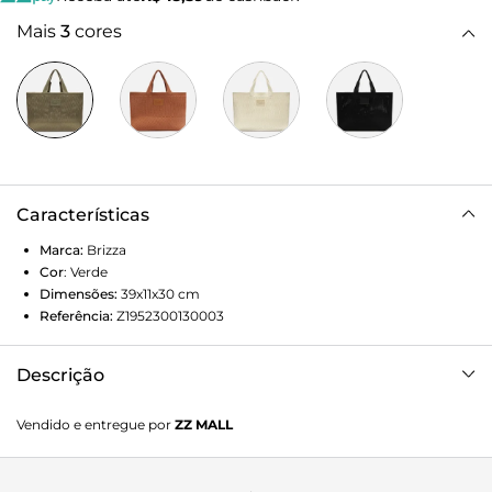
Mais
3
cores
Características
Marca:
Brizza
Cor
:
Verde
Dimensões:
39x11x30
cm
Referência:
Z1952300130003
Descrição
Bolsa shopping grande em tecido e crochê verde. O
Vendido e entregue por
ZZ MALL
acessório tem formato amplo, laterais arredondadas e
capas tramadas e vazadas. Traz alças de mão e não possui
fechamento. Com tag emborrachada do nome da marca na