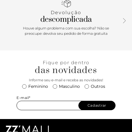
capa.
Devolução
descomplicada
Houve algum problema com sua escolha? Não se
preocupe: devolva seu pedido de forma gratuita
Fique por dentro
das novidades
Informe seu e-mail e receba as novidades!
Feminino
Masculino
Outros
E-mail*
Cadastrar