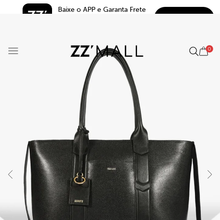
Baixe o APP e Garanta Frete 
BAIXAR
Grátis*
5.0
0