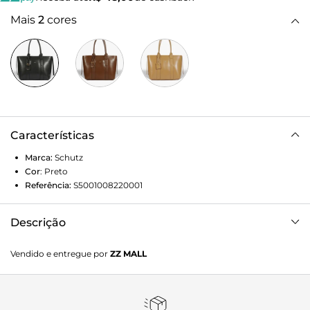
Mais
2
cores
Características
Marca:
Schutz
Cor
:
Preto
Referência:
S5001008220001
Descrição
Versátil e cheia de estilo, essa bolsa shopping preta é a
Vendido e entregue por
ZZ MALL
escolha perfeita para o dia a dia. Conta com bolso frontal
funcional, fechamento em zíper e um charmoso detalhe de
tira nas laterais que destaca o modelo. Acompanha ainda
uma argola de chaveiro e um bag charm personalizável.