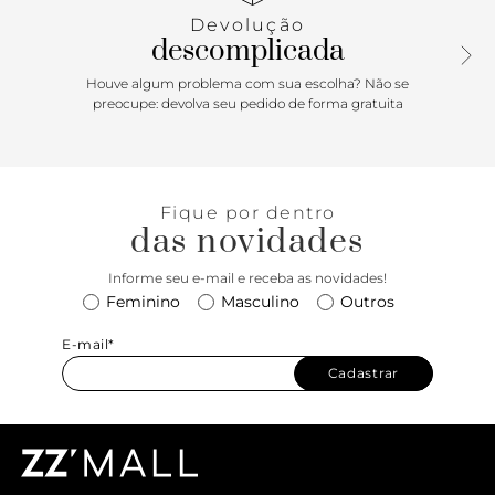
Com amplo espaço para levar seus itens, é daquelas bolsas
Devolução
perfeitas para usar com tudo! Comprimento da alça: 24cm |
descomplicada
Largura da alça: 2cm
Houve algum problema com sua escolha? Não se
preocupe: devolva seu pedido de forma gratuita
Fique por dentro
das novidades
Informe seu e-mail e receba as novidades!
Feminino
Masculino
Outros
E-mail*
Cadastrar