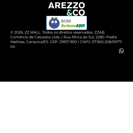
Devolução do Produto
ZZ MALL é confiável
Compre pelo WhatsApp
ZZPay
BOM
Cartão Presente
©
2026
, ZZ MALL. Todos os direitos reservados.
ZZAB
Comércio de Calçados Ltda. | Rua África do Sul, 2280. Padre
Mathias, Cariacica/ES. CEP: 29157-900 | CNPJ: 07.900.208/0077-
Vendas Corporativas
04