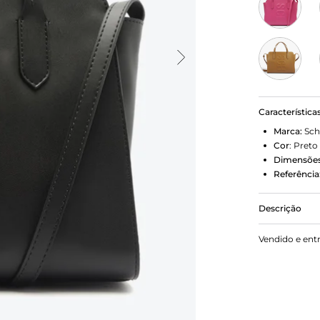
Característica
Marca:
Sch
Cor
:
Preto
Dimensões
Referência
Descrição
Eleve seu es
Vendido e ent
e praticidad
oferecem co
proporciona
relevo adici
indispensáve