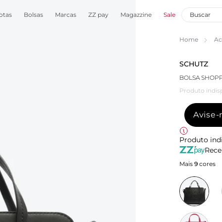
otas
Bolsas
Marcas
ZZ pay
Magazzine
Sale
Home
Ac
SCHUTZ
BOLSA SHOPP
Produto indis
Avise
Produto ind
Rece
Mais
9
cores