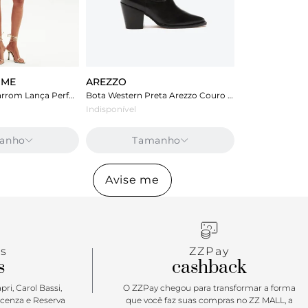
UME
AREZZO
Vestido Curto Marrom Lança Perfume De Alça
Bota Western Preta Arezzo Couro Cano Longo Georgia
Indisponível
anho
Tamanho
Avise me
s
ZZPay
s
cashback
ri, Carol Bassi,
O ZZPay chegou para transformar a forma
icenza e Reserva
que você faz suas compras no ZZ MALL, a