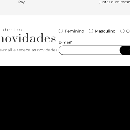
Pay.
juntas num mesm
r dentro
Feminino
Masculino
O
novidades
E-mail*
e-mail e receba as novidades!