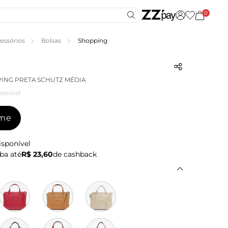
0
essórios
Bolsas
Shopping
ING PRETA SCHUTZ MÉDIA
ponível
-me
isponível
ba até
R$ 23,60
de cashback