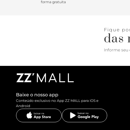
forma gratuita
Fique po
das 
Informe seu 
Baixe o nosso app
Conteúdo exclusivo no App ZZ MALL para iOS e
Android