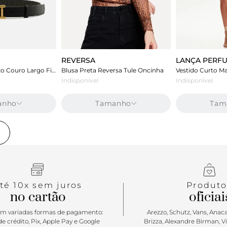
REVERSA
LANÇA PERF
Cinto Preto Arezzo Couro Largo Fivela A
Blusa Preta Reversa Tule Oncinha
Indisponível
Indisponível
anho
Tamanho
Tam
e
té 10x sem juros
Produto
no cartão
oficiai
m variadas formas de pagamento:
Arezzo, Schutz, Vans, Anacap
e crédito, Pix, Apple Pay e Google
Brizza, Alexandre Birman, V