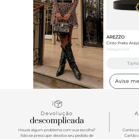
AREZZO
Indisponível
Tam
Avise m
Devolução
A
descomplicada
Houve algum problema com sua escolha?
Conte co
Não se preocupe: devolva seu pedido de
Cartão d