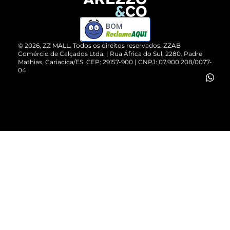
Devolução do Produto
ZZ MALL é confiável
Compre pelo WhatsApp
ZZPay
BOM
Cartão Presente
©
2026
, ZZ MALL. Todos os direitos reservados.
ZZAB
Comércio de Calçados Ltda. | Rua África do Sul, 2280. Padre
Mathias, Cariacica/ES. CEP: 29157-900 | CNPJ: 07.900.208/0077-
Vendas Corporativas
04