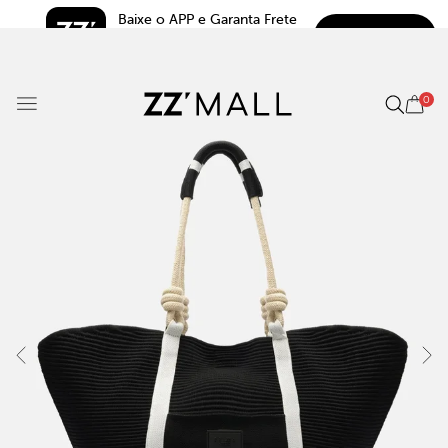
Baixe o APP e Garanta Frete 
BAIXAR
Grátis*
5.0
0