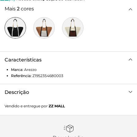
Mais
2
cores
Características
Marca:
Arezzo
Referência:
Z1952354680003
Descrição
Bolsa shopping grande em tecido e crochê preta com
Vendido e entregue por
ZZ MALL
detalhes em branco. O acessório tem formato V, amplo e
maleável. Traz alças de ombro em cordão cru com nós na
base e porta-alça nas cores da bolsa. Com fecho superior
em imã, bolso externo frontal e traseiro e tag
emborrachada do nome da marca na capa, além de tiras