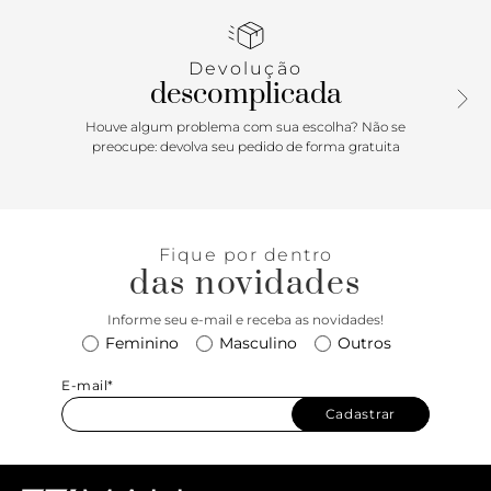
fecho em zíper e puxador. Com bolso externo frontal e
detalhe em costuras.
Devolução
descomplicada
Houve algum problema com sua escolha? Não se
preocupe: devolva seu pedido de forma gratuita
Fique por dentro
das novidades
Informe seu e-mail e receba as novidades!
Feminino
Masculino
Outros
E-mail*
Cadastrar