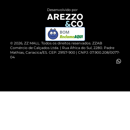
Entrega
ZZ Influ
Desenvolvido por
Devolução do Produto
ZZ MALL é confiável
Compre pelo WhatsApp
ZZPay
BOM
Cartão Presente
©
2026
, ZZ MALL. Todos os direitos reservados.
ZZAB
Comércio de Calçados Ltda. | Rua África do Sul, 2280. Padre
Mathias, Cariacica/ES. CEP: 29157-900 | CNPJ: 07.900.208/0077-
Vendas Corporativas
04