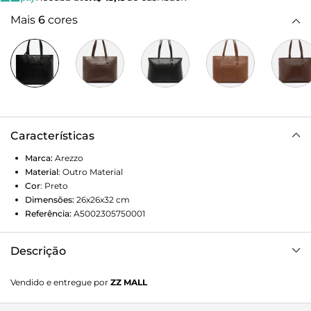
Mais
6
cores
Características
Marca:
Arezzo
Material
:
Outro Material
Cor
:
Preto
Dimensões:
26x26x32
cm
Referência:
A5002305750001
Descrição
Bolsa shopping grande preta. O modelo tem formato
Vendido e entregue por
ZZ MALL
estruturado e acabamento texturizado. Traz alças de ombro
finas, sendo uma presa à capa com detalhe em passador, e