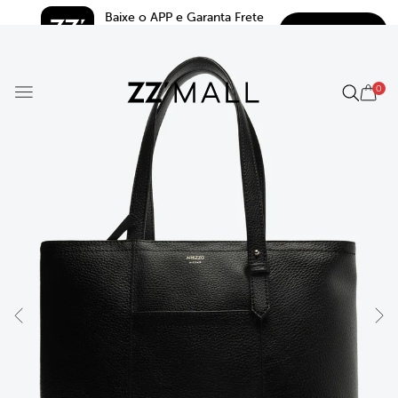
Baixe o APP e Garanta Frete 
BAIXAR
Grátis*
5.0
0