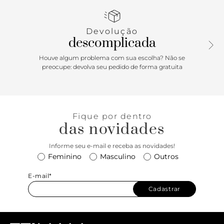
puxador em tira. Com detalhe liso no contorno superior e
aplicação metálica, geométrica e vazada na capa frontal.
Devolução
descomplicada
Houve algum problema com sua escolha? Não se
preocupe: devolva seu pedido de forma gratuita
Fique por dentro
das novidades
Informe seu e-mail e receba as novidades!
Feminino
Masculino
Outros
E-mail*
Cadastrar