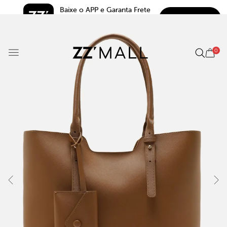
Baixe o APP e Garanta Frete 
BAIXAR
Grátis*
5.0
0