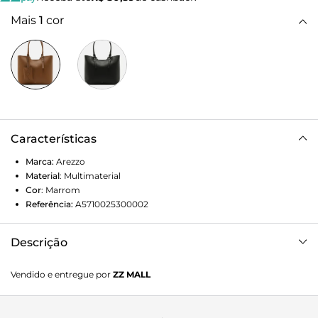
Mais
1
cor
Características
Marca:
Arezzo
Material
:
Multimaterial
Cor
:
Marrom
Referência:
A5710025300002
Descrição
Bolsa feminina shopping grande marrom. O acessório tem
Vendido e entregue por
ZZ MALL
formato estruturado e acabamento texturizado. Possui
alças de ombro finas e alongadas, fecho interno em botão
de pressão e amplo espaço interno. Traz pouch removível