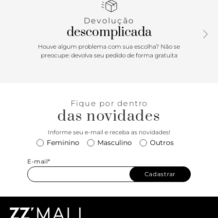
presa por tira fina com botão e inscrição discreta do nome
da marca na parte frontal.
Devolução
descomplicada
Houve algum problema com sua escolha? Não se
preocupe: devolva seu pedido de forma gratuita
Fique por dentro
das novidades
Informe seu e-mail e receba as novidades!
Feminino
Masculino
Outros
E-mail*
Cadastrar