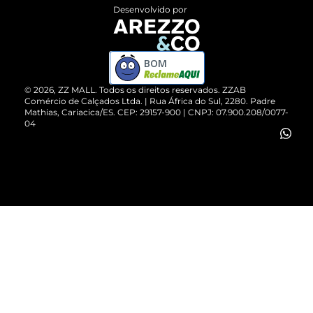
Entrega
ZZ Influ
Desenvolvido por
Devolução do Produto
ZZ MALL é confiável
Compre pelo WhatsApp
ZZPay
BOM
Cartão Presente
©
2026
, ZZ MALL. Todos os direitos reservados.
ZZAB
Comércio de Calçados Ltda. | Rua África do Sul, 2280. Padre
Mathias, Cariacica/ES. CEP: 29157-900 | CNPJ: 07.900.208/0077-
Vendas Corporativas
04