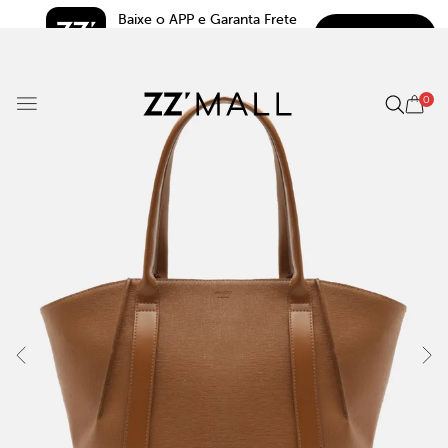
Baixe o APP e Garanta Frete 
BAIXAR
Grátis*
5.0
0