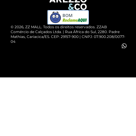
Devolução do Produto
ZZ MALL é confiável
Compre pelo WhatsApp
ZZPay
BOM
Cartão Presente
©
2026
, ZZ MALL. Todos os direitos reservados.
ZZAB
Comércio de Calçados Ltda. | Rua África do Sul, 2280. Padre
Mathias, Cariacica/ES. CEP: 29157-900 | CNPJ: 07.900.208/0077-
Vendas Corporativas
04