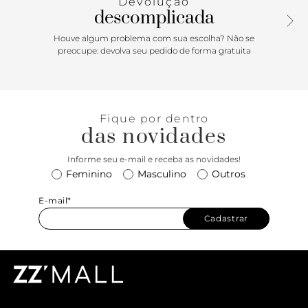
Devolução
descomplicada
Houve algum problema com sua escolha? Não se
preocupe: devolva seu pedido de forma gratuita
Fique por dentro
das novidades
Informe seu e-mail e receba as novidades!
Feminino
Masculino
Outros
E-mail*
Cadastrar