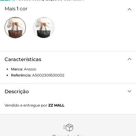
Mais
1
cor
Características
Marca:
Arezzo
Referência:
A5002309530002
Descrição
Bolsa shopping grande marrom. O acessório tem formato
Vendido e entregue por
ZZ MALL
estruturado e acabamento texturizado. Traz duas alças de
ombro e fecho superior em zíper com puxador. Apresenta
detalhe liso na parte inferior da capa e lapela aplicada na
parte frontal, com argola metálica central.