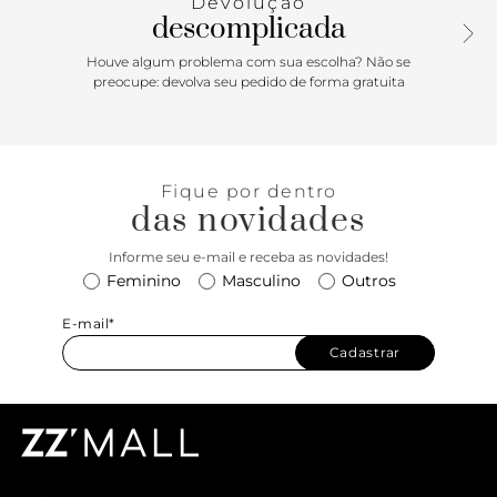
Devolução
descomplicada
Houve algum problema com sua escolha? Não se
preocupe: devolva seu pedido de forma gratuita
Fique por dentro
das novidades
Informe seu e-mail e receba as novidades!
Feminino
Masculino
Outros
E-mail*
Cadastrar