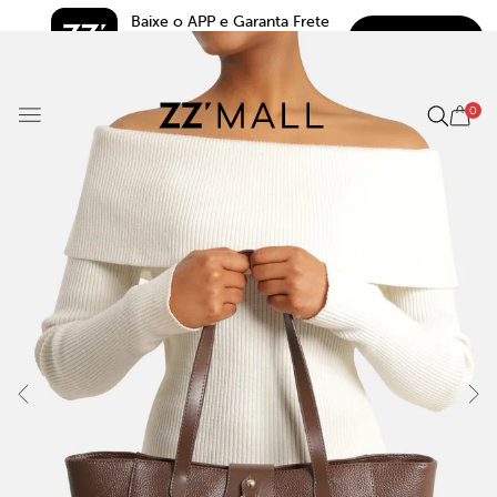
Baixe o APP e Garanta Frete 
BAIXAR
Grátis*
5.0
0