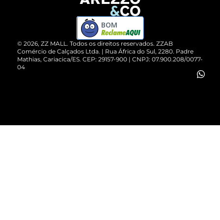
Devolução do Produto
ZZ MALL é confiável
Compre pelo WhatsApp
ZZPay
BOM
Cartão Presente
©
2026
, ZZ MALL. Todos os direitos reservados.
ZZAB
Comércio de Calçados Ltda. | Rua África do Sul, 2280. Padre
Mathias, Cariacica/ES. CEP: 29157-900 | CNPJ: 07.900.208/0077-
Vendas Corporativas
04