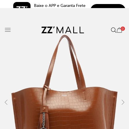
Baixe o APP e Garanta Frete 
BAIXAR
Grátis*
5.0
0