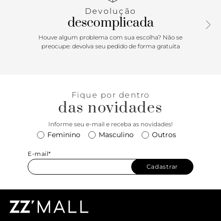
Devolução
descomplicada
Houve algum problema com sua escolha? Não se
preocupe: devolva seu pedido de forma gratuita
Fique por dentro
das novidades
Informe seu e-mail e receba as novidades!
Feminino
Masculino
Outros
E-mail*
Cadastrar