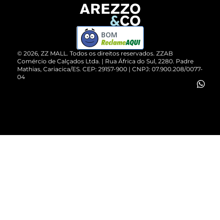
Devolução do Produto
ZZ MALL é confiável
Compre pelo WhatsApp
ZZPay
BOM
Cartão Presente
©
2026
, ZZ MALL. Todos os direitos reservados.
ZZAB
Comércio de Calçados Ltda. | Rua África do Sul, 2280. Padre
Mathias, Cariacica/ES. CEP: 29157-900 | CNPJ: 07.900.208/0077-
Vendas Corporativas
04