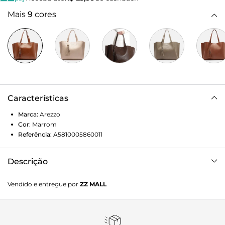
Mais
9
cores
Características
Marca:
Arezzo
Cor
:
Marrom
Referência:
A5810005860011
Descrição
Bolsa shopping grande croco marrom. O acessório tem
Vendido e entregue por
ZZ MALL
formato estruturado e laterais amplas. Traz duas alças de
ombro. Com fecho superior e bag charm em barbicacho de
camurcina com corrente metálica e peça geométrica.