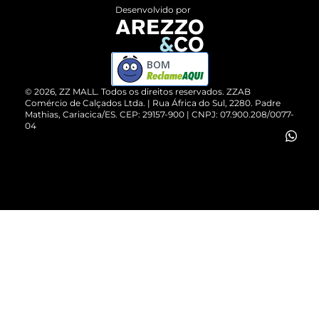
Entrega
ZZ Influ
Desenvolvido por
Devolução do Produto
ZZ MALL é confiável
Compre pelo WhatsApp
ZZPay
BOM
Cartão Presente
©
2026
, ZZ MALL. Todos os direitos reservados.
ZZAB
Comércio de Calçados Ltda. | Rua África do Sul, 2280. Padre
Mathias, Cariacica/ES. CEP: 29157-900 | CNPJ: 07.900.208/0077-
Vendas Corporativas
04