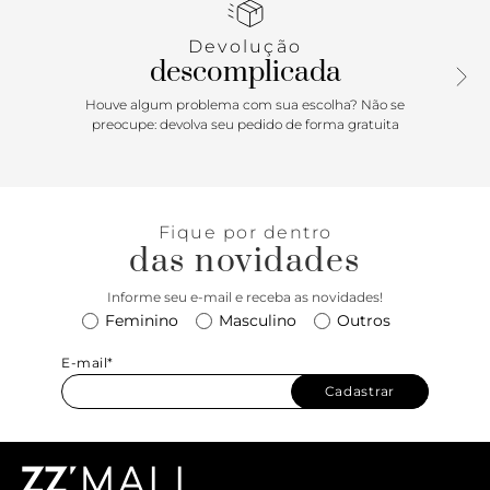
capa.
Devolução
descomplicada
Houve algum problema com sua escolha? Não se
preocupe: devolva seu pedido de forma gratuita
Fique por dentro
das novidades
Informe seu e-mail e receba as novidades!
Feminino
Masculino
Outros
E-mail*
Cadastrar