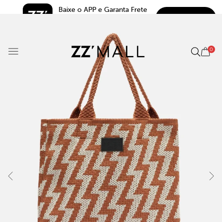
Baixe o APP e Garanta Frete 
BAIXAR
Grátis*
5.0
0