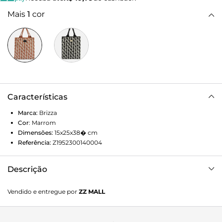
Mais
1
cor
Características
Marca:
Brizza
Cor
:
Marrom
Dimensões:
15x25x38�
cm
Referência:
Z1952300140004
Descrição
Bolsa shopping grande em tecido e crochê em forma de
Vendido e entregue por
ZZ MALL
raios marrom e branca. O acessório tem formato amplo e
laterais arredondadas. Traz alças tramadas e não possui
fechamento. Com tag emborrachada do nome da marca na