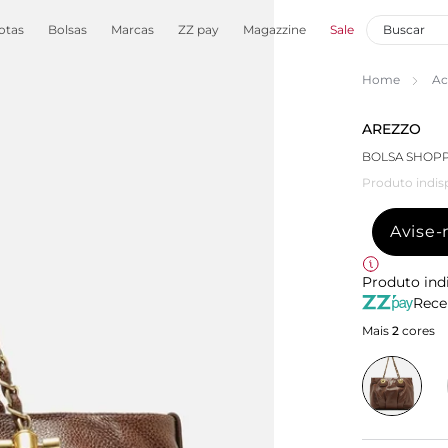
otas
Bolsas
Marcas
ZZ pay
Magazzine
Sale
Home
Ac
AREZZO
BOLSA SHOP
Produto indis
Avise
Produto ind
Rece
Mais
2
cores