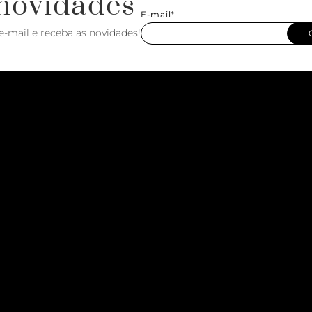
novidades
E-mail*
e-mail e receba as novidades!