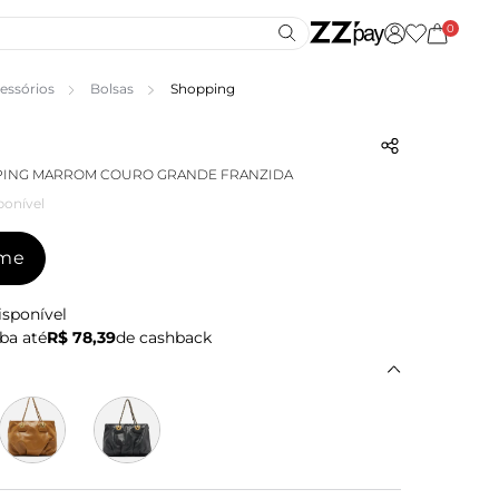
0
essórios
Bolsas
Shopping
PING MARROM COURO GRANDE FRANZIDA
ponível
-me
isponível
ba até
R$ 78,39
de cashback