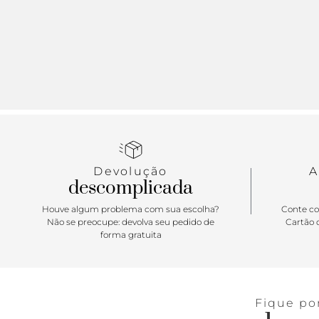
Devolução
A
descomplicada
Houve algum problema com sua escolha?
Conte co
Não se preocupe: devolva seu pedido de
Cartão d
forma gratuita
Fique po