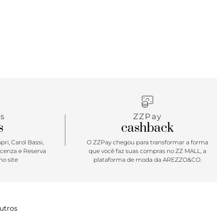
s
ZZPay
s
cashback
ri, Carol Bassi,
O ZZPay chegou para transformar a forma
icenza e Reserva
que você faz suas compras no ZZ MALL, a
o site
plataforma de moda da AREZZO&CO.
utros