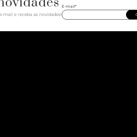
novidades
E-mail*
e-mail e receba as novidades!