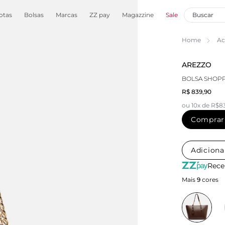
otas
Bolsas
Marcas
ZZ pay
Magazzine
Sale
Home
Ac
AREZZO
BOLSA SHOP
R$ 839,90
ou 10x de R$8
Comprar
Adiciona
Rece
Mais
9
cores