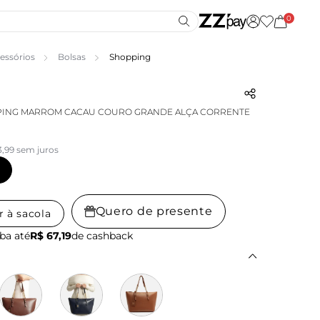
0
essórios
Bolsas
Shopping
PING MARROM CACAU COURO GRANDE ALÇA CORRENTE
3,99 sem juros
Quero de presente
r à sacola
ba até
R$ 67,19
de cashback