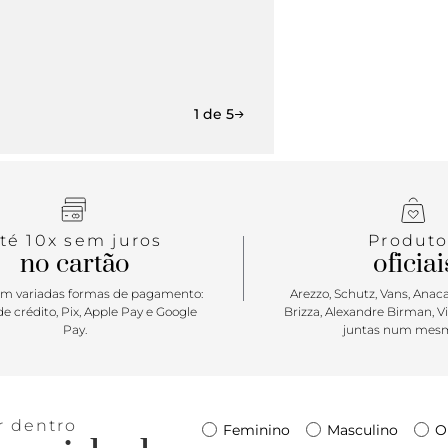
1 de 5
té 10x sem juros
Produto
no cartão
oficiai
m variadas formas de pagamento:
Arezzo, Schutz, Vans, Anacap
e crédito, Pix, Apple Pay e Google
Brizza, Alexandre Birman, V
Pay.
juntas num mesm
r dentro
Feminino
Masculino
O