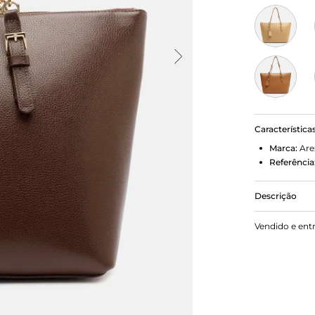
Característica
Marca:
Are
Referência
Descrição
Bolsa shopp
Vendido e ent
formato estr
tiras de cou
fecho em zí
com gravaçã