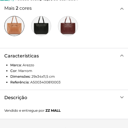
Mais
2
cores
Características
Marca:
Arezzo
Cor
:
Marrom
Dimensões:
29x34x11,5
cm
Referência:
A5003400810003
Descrição
Bolsa shopping grande marrom. O acessório tem formato
Vendido e entregue por
ZZ MALL
estruturado, laterais arredondadas e acabamento
texturizado. Traz duas alças de ombro perfuradas, com
detalhe em peças de metal e faixa com nome da marca,