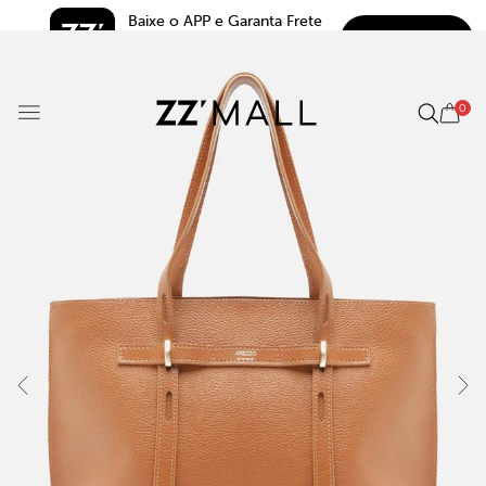
Baixe o APP e Garanta Frete 
BAIXAR
Grátis*
5.0
0