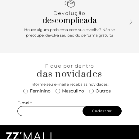
sobre a capa. Possui fecho em zíper e puxador.
Devolução
descomplicada
Houve algum problema com sua escolha? Não se
preocupe: devolva seu pedido de forma gratuita
Fique por dentro
das novidades
Informe seu e-mail e receba as novidades!
Feminino
Masculino
Outros
E-mail*
Cadastrar