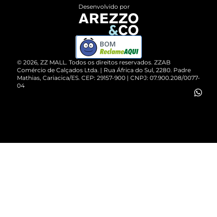
Entrega
ZZ Influ
Desenvolvido por
Devolução do Produto
ZZ MALL é confiável
Compre pelo WhatsApp
ZZPay
BOM
Cartão Presente
©
2026
, ZZ MALL. Todos os direitos reservados.
ZZAB
Comércio de Calçados Ltda. | Rua África do Sul, 2280. Padre
Mathias, Cariacica/ES. CEP: 29157-900 | CNPJ: 07.900.208/0077-
Vendas Corporativas
04