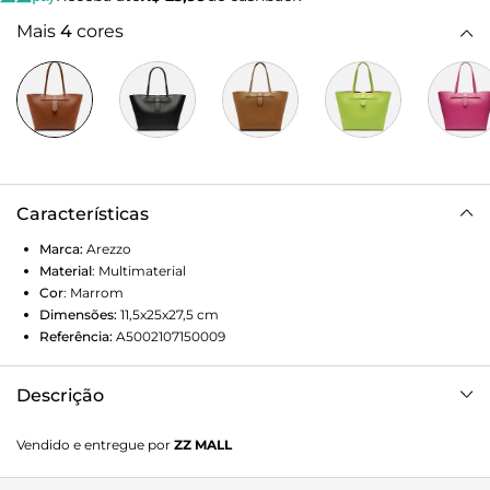
Mais
4
cores
Características
Marca:
Arezzo
Material
:
Multimaterial
Cor
:
Marrom
Dimensões:
11,5x25x27,5
cm
Referência:
A5002107150009
Descrição
Bolsa shopping média marrom. O modelo tem formato
Vendido e entregue por
ZZ MALL
estruturado, laterais enviesadas e acabamento texturizado.
Traz alças superiores e fecho em encaixe com tira e detalhe