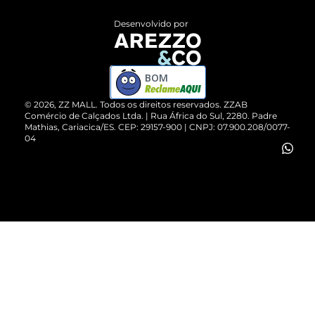
Entrega
ZZ Influ
Desenvolvido por
Devolução do Produto
ZZ MALL é confiável
Compre pelo WhatsApp
ZZPay
BOM
Cartão Presente
©
2026
, ZZ MALL. Todos os direitos reservados.
ZZAB
Comércio de Calçados Ltda. | Rua África do Sul, 2280. Padre
Mathias, Cariacica/ES. CEP: 29157-900 | CNPJ: 07.900.208/0077-
Vendas Corporativas
04