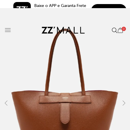
Baixe o APP e Garanta Frete 
BAIXAR
Grátis*
5.0
0