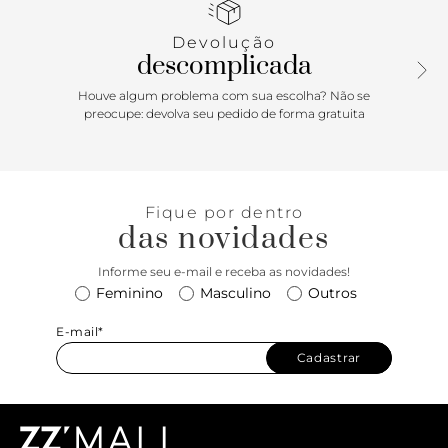
fechamento superior em zíper metálico, com puxador em
tira. Possui forro em tom rosê e etiqueta emborrachada
Devolução
exclusiva Anacapri. Acompanha bag charm em barbicacho,
descomplicada
com esfera perolizada. O acessório é removível e pode ser
utilizado separadamente da bolsa. O modelo maxi bag
Houve algum problema com sua escolha? Não se
comporta notebook com segurança. Porque Apostar:
preocupe: devolva seu pedido de forma gratuita
Essência costeira em alta para os dias ensolarados do
Verão’26 Anacapri. Um toque elegante e sofisticado para
complementar o visual. Para curtir a temporada de
Verão’26 Anacapri, a bolsa shopping vem para a estação
Fique por dentro
solar com shape trendy - com acabamento em textura
das novidades
tramada, ressaltando o mood artesanal chic para as
composições.
Informe seu e-mail e receba as novidades!
Feminino
Masculino
Outros
E-mail*
Cadastrar