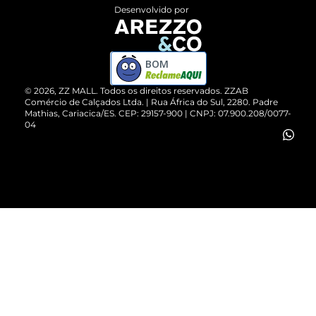
Entrega
ZZ Influ
Desenvolvido por
Devolução do Produto
ZZ MALL é confiável
Compre pelo WhatsApp
ZZPay
BOM
Cartão Presente
©
2026
, ZZ MALL. Todos os direitos reservados.
ZZAB
Comércio de Calçados Ltda. | Rua África do Sul, 2280. Padre
Mathias, Cariacica/ES. CEP: 29157-900 | CNPJ: 07.900.208/0077-
Vendas Corporativas
04