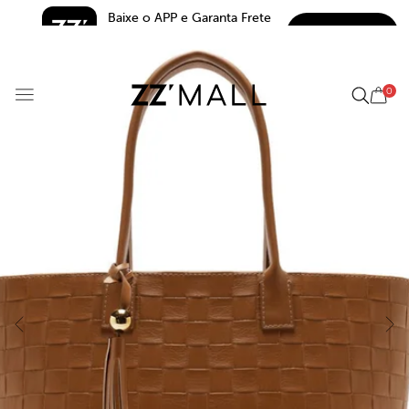
Baixe o APP e Garanta Frete 
BAIXAR
Grátis*
5.0
0