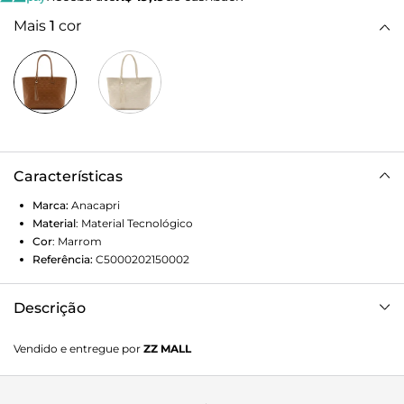
Mais
1
cor
Características
Marca:
Anacapri
Material
:
Material Tecnológico
Cor
:
Marrom
Referência:
C5000202150002
Descrição
Bolsa shopping grande, com efeito tramado, na cor
Vendido e entregue por
ZZ MALL
marrom. O modelo tem shape retangular e estruturado -
com efeito soft e acabamento texturizado imponente - em
trama artesanal nas capas. Traz alças de ombro fixas. Possui