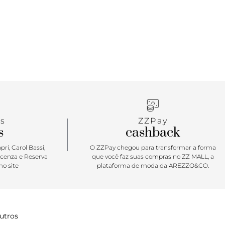
s
ZZPay
s
cashback
ri, Carol Bassi,
O ZZPay chegou para transformar a forma
icenza e Reserva
que você faz suas compras no ZZ MALL, a
o site
plataforma de moda da AREZZO&CO.
utros