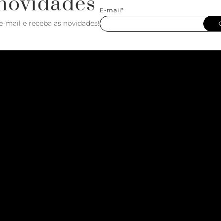
novidades
E-mail*
e-mail e receba as novidades!