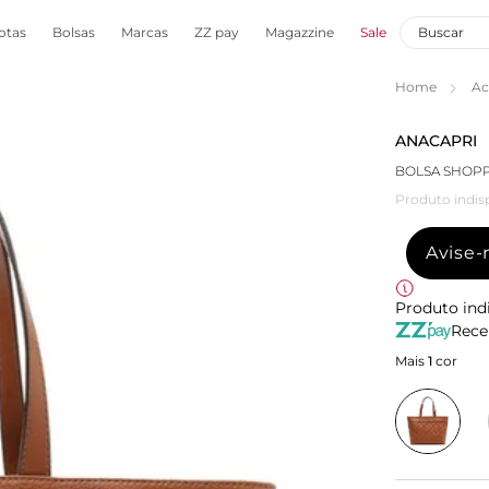
otas
Bolsas
Marcas
ZZ pay
Magazzine
Sale
Home
Ac
ANACAPRI
BOLSA SHOP
Produto indis
Avise
Produto ind
Rece
Mais
1
cor