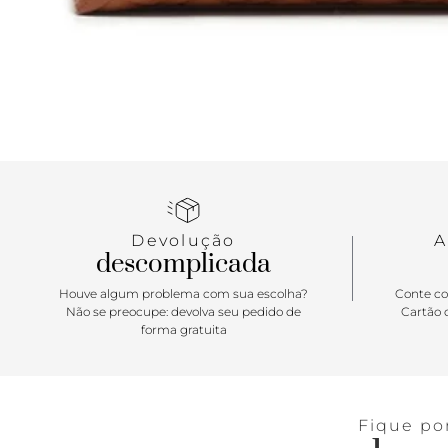
Devolução
A
descomplicada
Houve algum problema com sua escolha?
Conte co
Não se preocupe: devolva seu pedido de
Cartão d
forma gratuita
Fique po