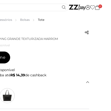
0
essórios
Bolsas
Tote
PING GRANDE TEXTURIZADA MARROM
ponível
-me
isponível
ba até
R$ 14,39
de cashback