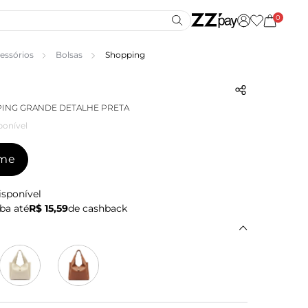
0
essórios
Bolsas
Shopping
PING GRANDE DETALHE PRETA
ponível
-me
isponível
ba até
R$ 15,59
de cashback