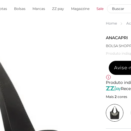
otas
Bolsas
Marcas
ZZ pay
Magazzine
Sale
Home
Ac
ANACAPRI
BOLSA SHOP
Produto indis
Avise
Produto ind
Rece
Mais
2
cores