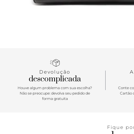
Devolução
A
descomplicada
Houve algum problema com sua escolha?
Conte co
Não se preocupe: devolva seu pedido de
Cartão d
forma gratuita
Fique po