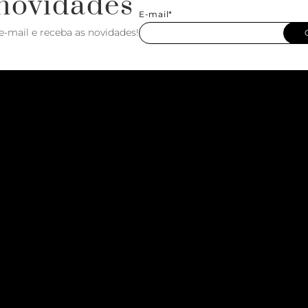
novidades
E-mail*
e-mail e receba as novidades!