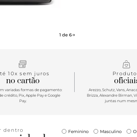
permite inf
1 de 6
té 10x sem juros
Produto
no cartão
oficiai
m variadas formas de pagamento:
Arezzo, Schutz, Vans, Anacap
e crédito, Pix, Apple Pay e Google
Brizza, Alexandre Birman, V
Pay.
juntas num mesm
r dentro
Feminino
Masculino
O