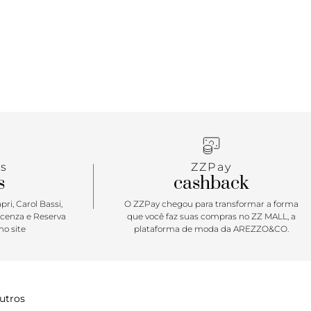
initas composições. Se joga, miga
s
ZZPay
s
cashback
ri, Carol Bassi,
O ZZPay chegou para transformar a forma
icenza e Reserva
que você faz suas compras no ZZ MALL, a
o site
plataforma de moda da AREZZO&CO.
utros