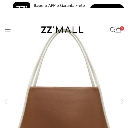
Baixe o APP e Garanta Frete 
BAIXAR
Grátis*
5.0
0