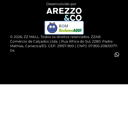
Entrega
ZZ Influ
Desenvolvido por
Devolução do Produto
ZZ MALL é confiável
Compre pelo WhatsApp
ZZPay
BOM
Cartão Presente
©
2026
, ZZ MALL. Todos os direitos reservados.
ZZAB
Comércio de Calçados Ltda. | Rua África do Sul, 2280. Padre
Mathias, Cariacica/ES. CEP: 29157-900 | CNPJ: 07.900.208/0077-
Vendas Corporativas
04