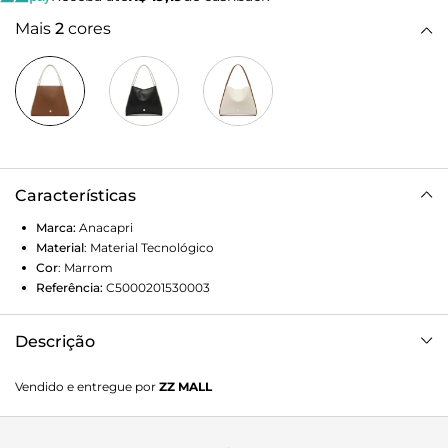
Mais
2
cores
Características
Marca:
Anacapri
Material
:
Material Tecnológico
Cor
:
Marrom
Referência:
C5000201530003
Descrição
Bolsa shopping boho grande, com detalhe em botão, na
Vendido e entregue por
ZZ MALL
cor marrom. De shape estruturado - estilo boho - o modelo
possui duas alças de ombro fixas e detalhes contrastantes
em toda a peça. De material similar ao couro com efeito