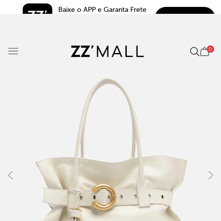
Baixe o APP e Garanta Frete 
BAIXAR
Grátis*
5.0
0