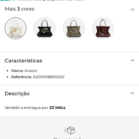
Mais
3
cores
Características
Marca:
Arezzo
Referência:
A5001108850002
Descrição
Bolsa shopping grande de couro branca. O acessório tem
Vendido e entregue por
ZZ MALL
formato macio e retangular e tira larga aplicada nas capas,
estilo cinto, com passadores e fivela metálica, dourada e
em forma de argola. Traz duas alças de ombro, fecho
superior em zíper e puxador. Com bag charm de
barbicacho.