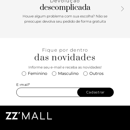
Devolução
descomplicada
Houve algum problema com sua escolha? Não se
preocupe: devolva seu pedido de forma gratuita
Fique por dentro
das novidades
Informe seu e-mail e receba as novidades!
Feminino
Masculino
Outros
E-mail*
Cadastrar