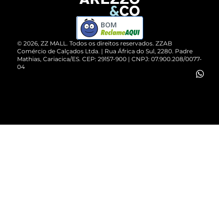
Devolução do Produto
ZZ MALL é confiável
Compre pelo WhatsApp
ZZPay
BOM
Cartão Presente
©
2026
, ZZ MALL. Todos os direitos reservados.
ZZAB
Comércio de Calçados Ltda. | Rua África do Sul, 2280. Padre
Mathias, Cariacica/ES. CEP: 29157-900 | CNPJ: 07.900.208/0077-
Vendas Corporativas
04