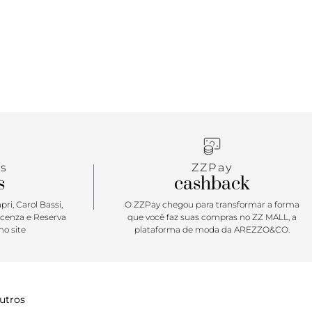
o separadamente da bolsa.
tar: Minimalista, imponente e bem moderninha, a
ing Anacapri vai ser sua melhor amiga para todas
od urban folk: ela conta com espaço de sobra para
m do indispensável e essencial do dia a dia. Essa
 quê de bossa, poderosa e cheia de atitude é ela!
 de estilo e versatilidade, tem o shape perfeito
nhar a rotina de trabalho, o happy hour e o passeio
s
ZZPay
s
cashback
ri, Carol Bassi,
O ZZPay chegou para transformar a forma
icenza e Reserva
que você faz suas compras no ZZ MALL, a
o site
plataforma de moda da AREZZO&CO.
utros