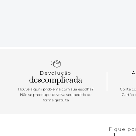
Devolução
A
descomplicada
Houve algum problema com sua escolha?
Conte co
Não se preocupe: devolva seu pedido de
Cartão d
forma gratuita
Fique po