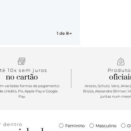
ser utilizad
Porque Apos
bolsa shopp
as horas! Mo
1 de 8
carregar alé
bolsa tem um
Com garantia
para acompa
do finde.
té 10x sem juros
Produto
no cartão
oficiai
m variadas formas de pagamento:
Arezzo, Schutz, Vans, Anacap
e crédito, Pix, Apple Pay e Google
Brizza, Alexandre Birman, V
Pay.
juntas num mesm
r dentro
Feminino
Masculino
O