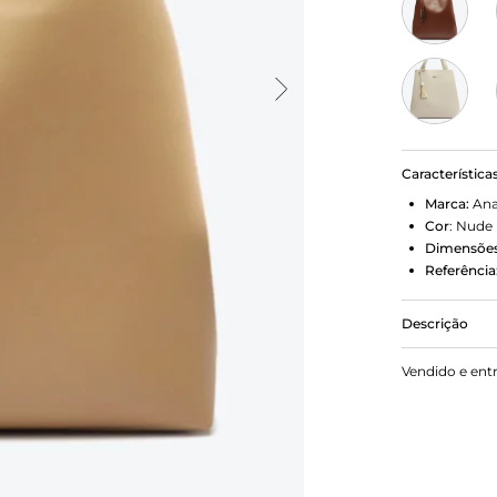
Característica
Marca:
Ana
Cor
:
Nude
Dimensões
Referência
Descrição
Bolsa Shopp
Vendido e ent
estruturado 
largas e re
bolsinho int
aplicação d
superior ce
maxi barbic