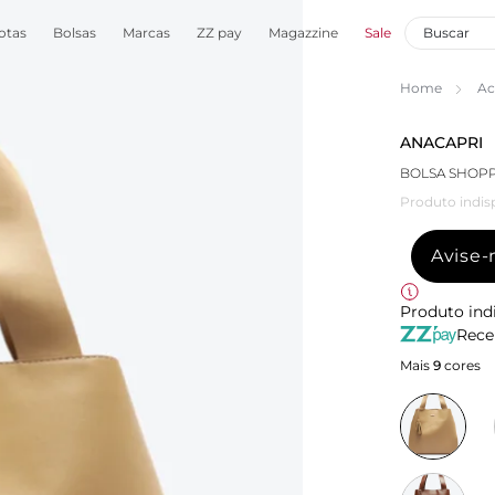
otas
Bolsas
Marcas
ZZ pay
Magazzine
Sale
Home
Ac
ANACAPRI
BOLSA SHOPP
Produto indis
Avise
Produto ind
Rece
Mais
9
cores