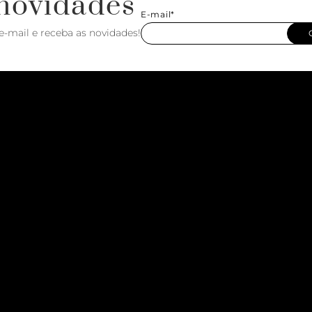
novidades
E-mail*
e-mail e receba as novidades!