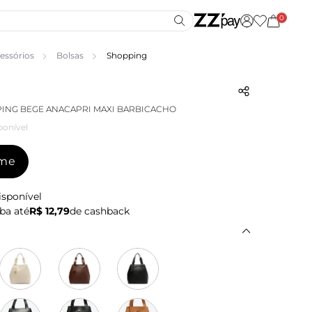
0
essórios
Bolsas
Shopping
ING BEGE ANACAPRI MAXI BARBICACHO
ponível
-me
isponível
ba até
R$ 12,79
de cashback