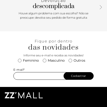
Devolução
descomplicada
Houve algum problema com sua escolha? Não se
preocupe: devolva seu pedido de forma gratuita
Fique por dentro
das novidades
Informe seu e-mail e receba as novidades!
Feminino
Masculino
Outros
E-mail*
Cadastrar