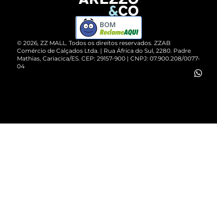
Devolução do Produto
ZZ MALL é confiável
Compre pelo WhatsApp
ZZPay
BOM
Cartão Presente
©
2026
, ZZ MALL. Todos os direitos reservados.
ZZAB
Comércio de Calçados Ltda. | Rua África do Sul, 2280. Padre
Mathias, Cariacica/ES. CEP: 29157-900 | CNPJ: 07.900.208/0077-
Vendas Corporativas
04