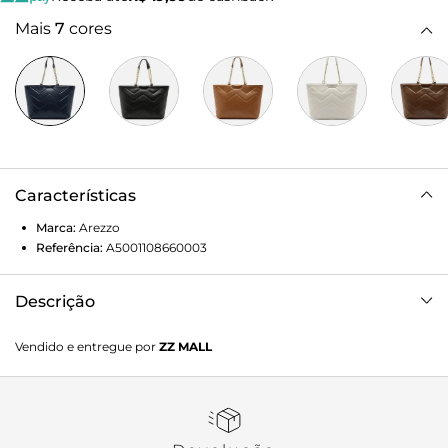
Mais
7
cores
Características
Marca:
Arezzo
Referência:
A5001108660003
Descrição
Bolsa feminina shopping grande azul. O acessório tem
Vendido e entregue por
ZZ MALL
formato estruturado e acabamento macio, além de
costuras em matelassê zigue-zague nas capas. Traz duas
alças de ombro, em corrente metálica e tiras finas, e fecho
em zíper com puxador. Com tag do nome da marca na
parte superior.