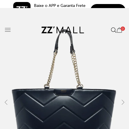
Baixe o APP e Garanta Frete 
BAIXAR
Grátis*
5.0
0