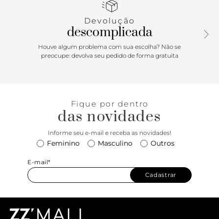
Devolução
descomplicada
Houve algum problema com sua escolha? Não se
preocupe: devolva seu pedido de forma gratuita
Fique por dentro
das novidades
Informe seu e-mail e receba as novidades!
Feminino
Masculino
Outros
E-mail*
Cadastrar