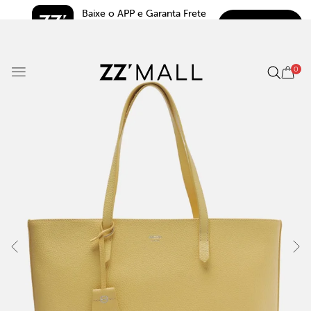
Baixe o APP e Garanta Frete 
BAIXAR
Grátis*
5.0
0