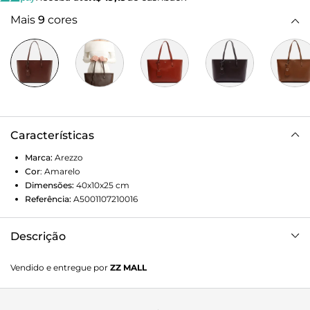
Mais
9
cores
Características
Marca:
Arezzo
Cor
:
Amarelo
Dimensões:
40x10x25
cm
Referência:
A5001107210016
Descrição
Bolsa shopping grande amarela. O acessório tem formato
Vendido e entregue por
ZZ MALL
estruturado e acabamento texturizado. Traz duas alças de
ombro, fecho superior em zíper e puxador. Acompanha bag
charm removível com ID da marca, preso à alça por tira.