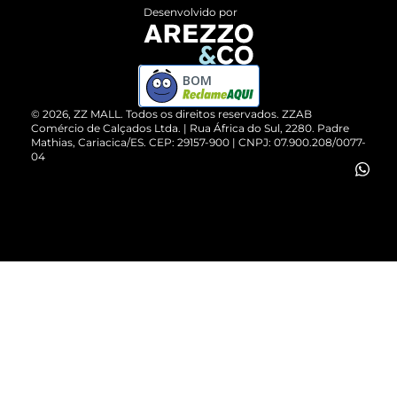
Entrega
ZZ Influ
Desenvolvido por
Devolução do Produto
ZZ MALL é confiável
Compre pelo WhatsApp
ZZPay
BOM
Cartão Presente
©
2026
, ZZ MALL. Todos os direitos reservados.
ZZAB
Comércio de Calçados Ltda. | Rua África do Sul, 2280. Padre
Mathias, Cariacica/ES. CEP: 29157-900 | CNPJ: 07.900.208/0077-
Vendas Corporativas
04