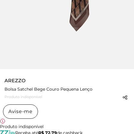
AREZZO
Bolsa Satchel Bege Couro Pequena Lenço
Produto indisponível
Avise-me
Produto indisponível
Receba até
R$ 72,79
de cashback