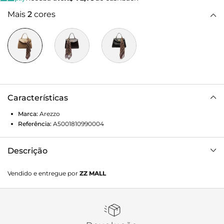
Mais
2
cores
Características
Marca:
Arezzo
Referência:
A5001810990004
Descrição
Bolsa satchel pequena bege de couro. O acessório tem
Vendido e entregue por
ZZ MALL
formato estruturado e acabamento texturizado. Traz alça
lateral removível e alça de mão. Possui fecho em tampo
frontal, com recorte geométrico nas laterais, e encaixe em
peça metálica. Acompanha lenço marrom com estampa
geométrica e detalhe em peça dourada, preso à alça da