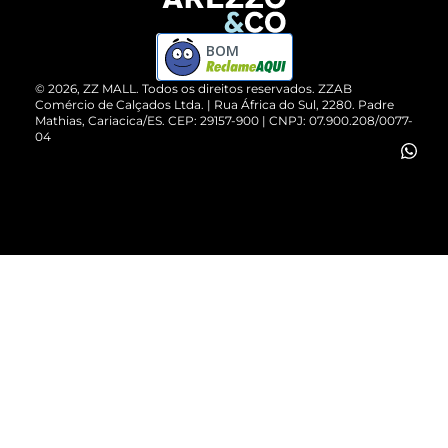
Devolução do Produto
ZZ MALL é confiável
Compre pelo WhatsApp
ZZPay
BOM
Cartão Presente
©
2026
, ZZ MALL. Todos os direitos reservados.
ZZAB
Comércio de Calçados Ltda. | Rua África do Sul, 2280. Padre
Mathias, Cariacica/ES. CEP: 29157-900 | CNPJ: 07.900.208/0077-
Vendas Corporativas
04