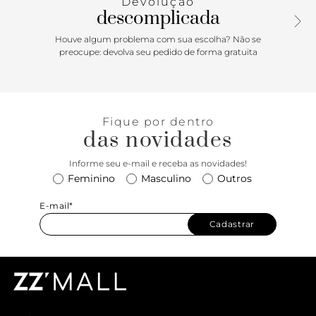
Devolução
bolsa por argola metálica.
descomplicada
Houve algum problema com sua escolha? Não se
preocupe: devolva seu pedido de forma gratuita
Fique por dentro
das novidades
Informe seu e-mail e receba as novidades!
Feminino
Masculino
Outros
E-mail*
Cadastrar