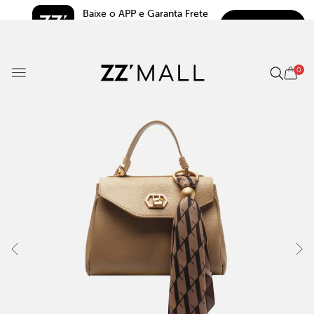
Baixe o APP e Garanta Frete 
BAIXAR
Grátis*
5.0
0