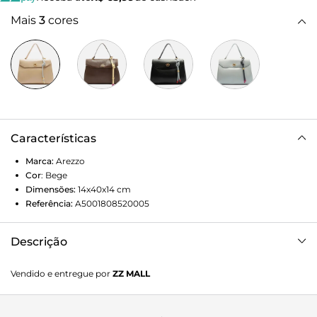
Mais
3
cores
Características
Marca:
Arezzo
Cor
:
Bege
Dimensões:
14x40x14
cm
Referência:
A5001808520005
Descrição
Bolsa satchel grande bege em couro. O acessório tem
Vendido e entregue por
ZZ MALL
formato estruturado e acabamento liso e macio. Traz alça
lateral fina com regulagem e alça de mão. Possui fecho em
tampo frontal, com recorte geométrico, e encaixe em peça