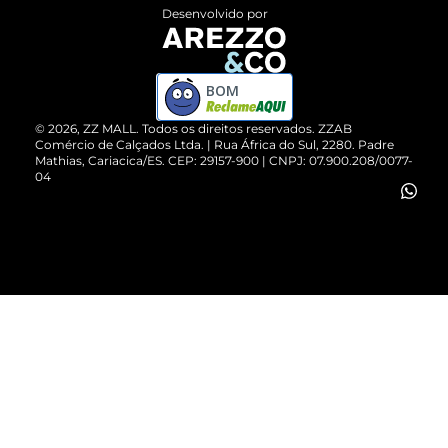
Entrega
ZZ Influ
Desenvolvido por
Devolução do Produto
ZZ MALL é confiável
Compre pelo WhatsApp
ZZPay
BOM
Cartão Presente
©
2026
, ZZ MALL. Todos os direitos reservados.
ZZAB
Comércio de Calçados Ltda. | Rua África do Sul, 2280. Padre
Mathias, Cariacica/ES. CEP: 29157-900 | CNPJ: 07.900.208/0077-
Vendas Corporativas
04