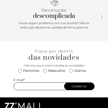
de metal. Acompanha bag charm em tira de couro azul
clara com nós, peça de metal e ponteiras amarelas. Com
Devolução
divisórias internas e botões de pressão nas laterais.
descomplicada
Houve algum problema com sua escolha? Não se
preocupe: devolva seu pedido de forma gratuita
Fique por dentro
das novidades
Informe seu e-mail e receba as novidades!
Feminino
Masculino
Outros
E-mail*
Cadastrar