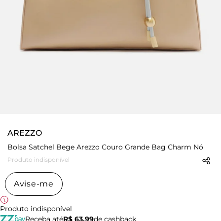
AREZZO
Bolsa Satchel Bege Arezzo Couro Grande Bag Charm Nó
Produto indisponível
Avise-me
Produto indisponível
Receba até
R$ 63,99
de cashback