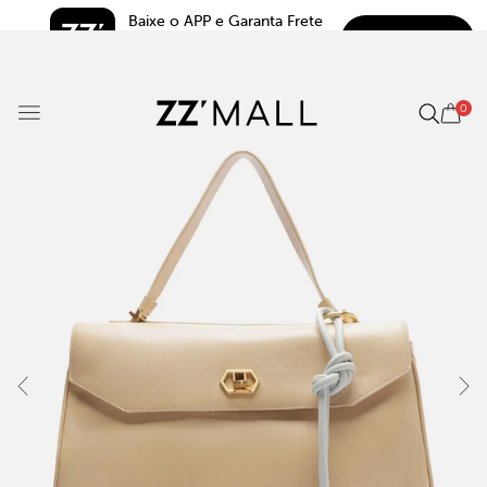
Baixe o APP e Garanta Frete 
BAIXAR
Grátis*
5.0
0