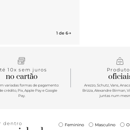
1 de 6
té 10x sem juros
Produto
no cartão
oficiai
m variadas formas de pagamento:
Arezzo, Schutz, Vans, Anacap
e crédito, Pix, Apple Pay e Google
Brizza, Alexandre Birman, V
Pay.
juntas num mesm
r dentro
Feminino
Masculino
O