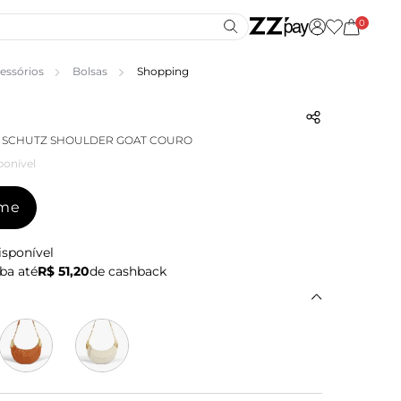
0
essórios
Bolsas
Shopping
A SCHUTZ SHOULDER GOAT COURO
ponível
-me
isponível
ba até
R$ 51,20
de cashback