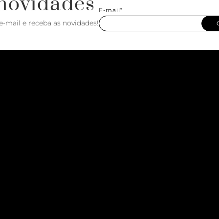
novidades
E-mail*
e-mail e receba as novidades!