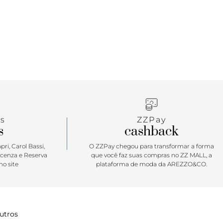
s
ZZPay
s
cashback
ri, Carol Bassi,
O ZZPay chegou para transformar a forma
icenza e Reserva
que você faz suas compras no ZZ MALL, a
o site
plataforma de moda da AREZZO&CO.
utros