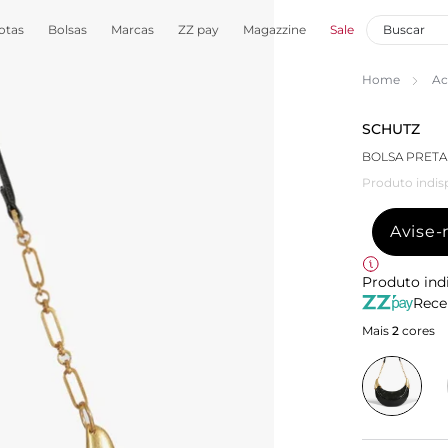
otas
Bolsas
Marcas
ZZ pay
Magazzine
Sale
Home
Ac
SCHUTZ
BOLSA PRET
Produto indis
Avise
Produto ind
Rece
Mais
2
cores