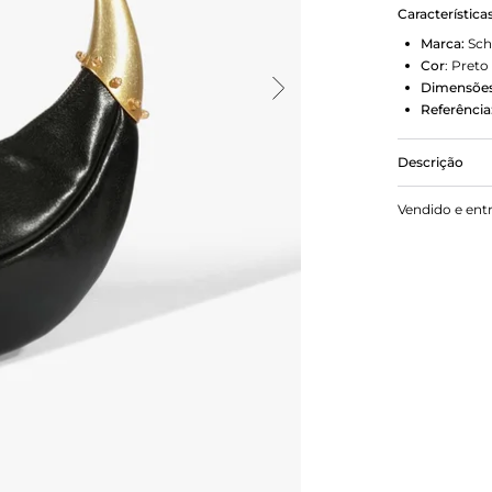
Característica
Marca:
Sch
Cor
:
Preto
Dimensões
Referência
Descrição
Arrase com 
Vendido e ent
um toque mo
zíper garant
robustas na
atitude. Pe
estilo cont
charme!