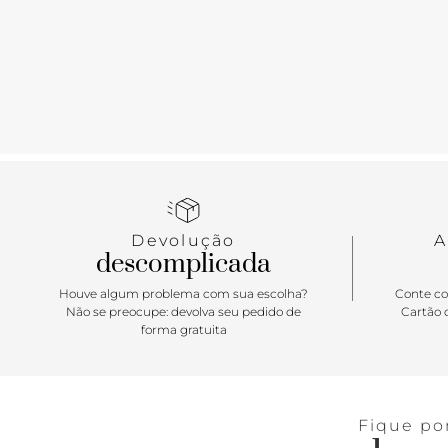
Devolução
A
descomplicada
Houve algum problema com sua escolha?
Conte co
Não se preocupe: devolva seu pedido de
Cartão d
forma gratuita
Fique po