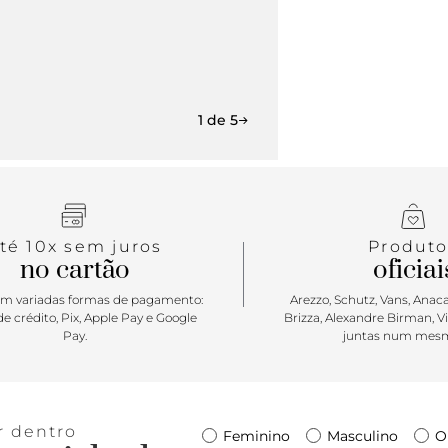
1 de 5
té 10x sem juros
Produto
no cartão
oficiai
m variadas formas de pagamento:
Arezzo, Schutz, Vans, Anacap
e crédito, Pix, Apple Pay e Google
Brizza, Alexandre Birman, V
Pay.
juntas num mesm
r dentro
Feminino
Masculino
O