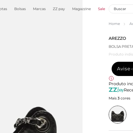
otas
Bolsas
Marcas
ZZ pay
Magazzine
Sale
Home
A
AREZZO
BOLSA PRET
Produto indis
Avise
Produto ind
Rece
Mais
3
cores