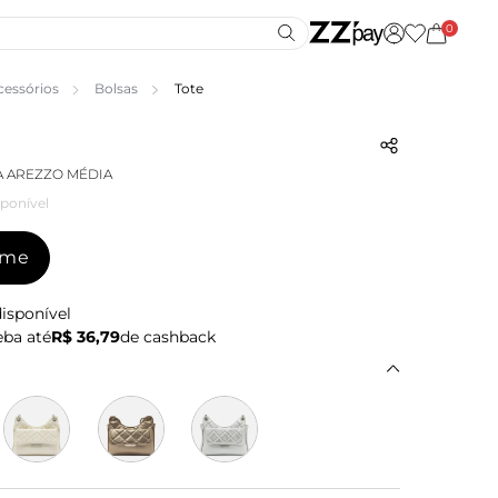
0
cessórios
Bolsas
Tote
A AREZZO MÉDIA
ponível
-me
isponível
ba até
R$ 36,79
de cashback