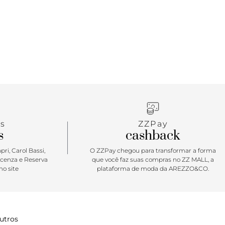
s
ZZPay
s
cashback
ri, Carol Bassi,
O ZZPay chegou para transformar a forma
icenza e Reserva
que você faz suas compras no ZZ MALL, a
o site
plataforma de moda da AREZZO&CO.
utros