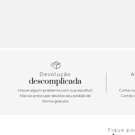
Devolução
A
descomplicada
Houve algum problema com sua escolha?
Conte co
Não se preocupe: devolva seu pedido de
Cartão d
forma gratuita
Fique po