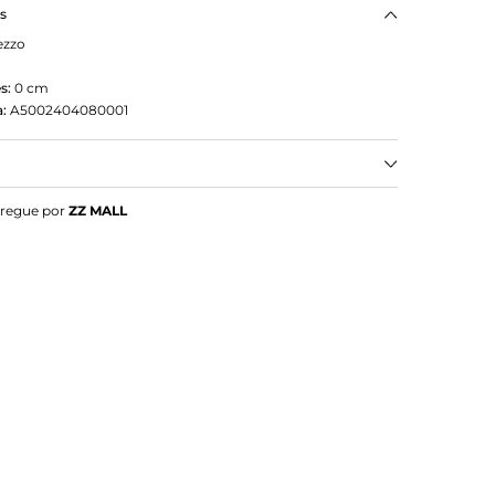
as
ezzo
o
s:
0
cm
:
A5002404080001
a Média
tregue por
ZZ MALL