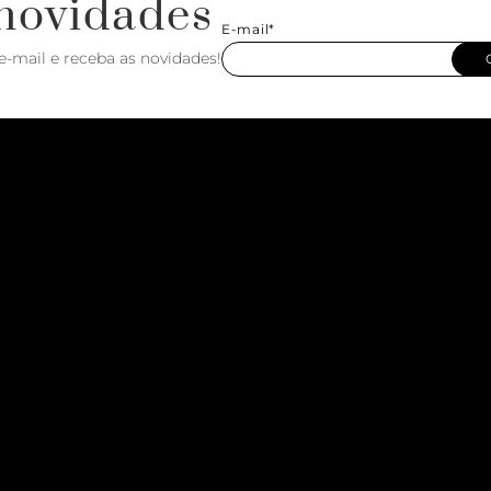
novidades
E-mail*
e-mail e receba as novidades!