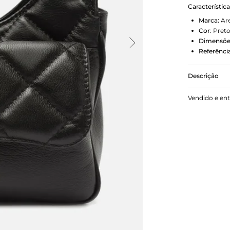
Característic
Marca:
Ar
Cor
:
Pret
Dimensõe
Referência
Descrição
Bolsa Pret
Vendido e en