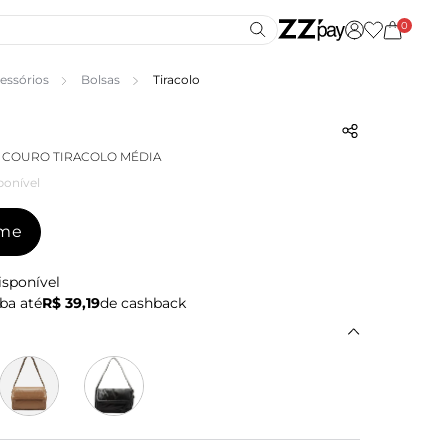
0
essórios
Bolsas
Tiracolo
 COURO TIRACOLO MÉDIA
ponível
-me
isponível
ba até
R$ 39,19
de cashback