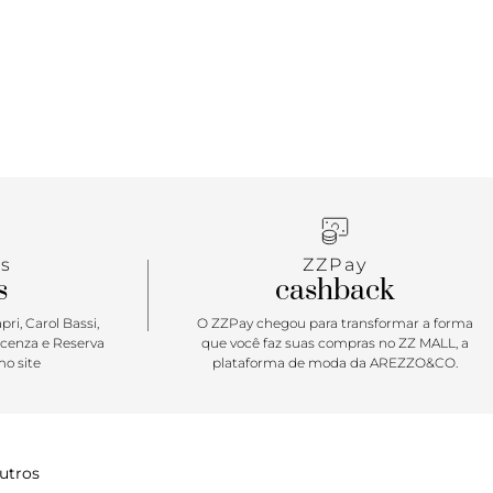
s
ZZPay
s
cashback
ri, Carol Bassi,
O ZZPay chegou para transformar a forma
icenza e Reserva
que você faz suas compras no ZZ MALL, a
o site
plataforma de moda da AREZZO&CO.
utros