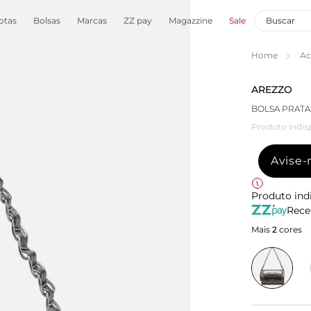
otas
Bolsas
Marcas
ZZ pay
Magazzine
Sale
Home
Ac
AREZZO
BOLSA PRATA
Produto indis
Avise
Produto ind
Rece
Mais
2
cores