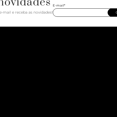
novidades
E-mail*
e-mail e receba as novidades!