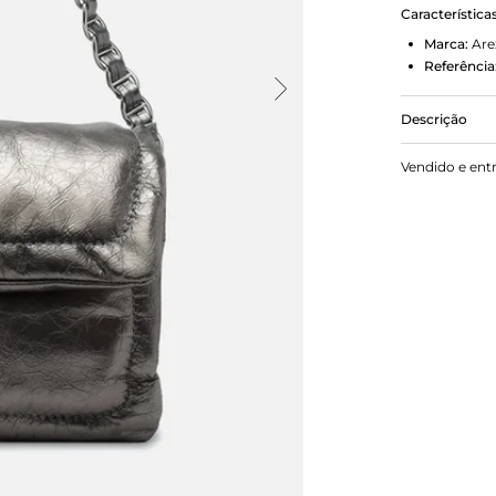
Característica
Marca:
Are
Referência
Descrição
Bolsa tirac
Vendido e ent
estruturado,
nome da marc
corrente met
Possui fech
Com forro e 