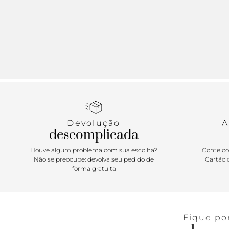
Devolução
A
descomplicada
Houve algum problema com sua escolha?
Conte co
Não se preocupe: devolva seu pedido de
Cartão d
forma gratuita
Fique po