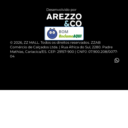
Entrega
ZZ Influ
Desenvolvido por
Devolução do Produto
ZZ MALL é confiável
Compre pelo WhatsApp
ZZPay
BOM
Cartão Presente
©
2026
, ZZ MALL. Todos os direitos reservados.
ZZAB
Comércio de Calçados Ltda. | Rua África do Sul, 2280. Padre
Mathias, Cariacica/ES. CEP: 29157-900 | CNPJ: 07.900.208/0077-
Vendas Corporativas
04