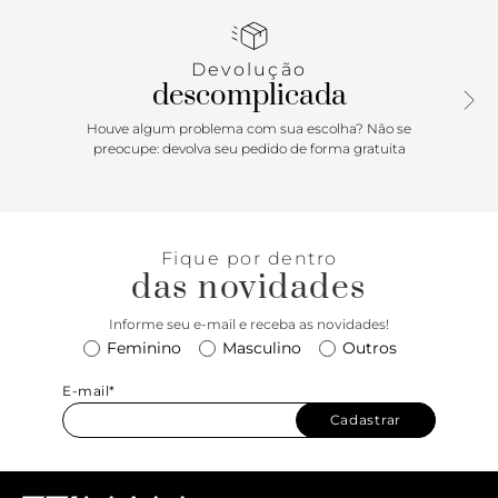
bolsa tote marrom traz a praticidade da alça tiracolo
removível. Tem fechamento por lapela central com botão e
bolsos internos que facilitam a organização. Uma aposta
Devolução
sofisticada e estilosa para usar com tudo! Comprimento da
descomplicada
alça tiracolo: 55cm | Largura da alça tiracolo: 2,5cm;
Comprimento da alça de mão: 9cm | Largura da alça de
Houve algum problema com sua escolha? Não se
mão: 1,5cm.
preocupe: devolva seu pedido de forma gratuita
Fique por dentro
das novidades
Informe seu e-mail e receba as novidades!
Feminino
Masculino
Outros
E-mail*
Cadastrar