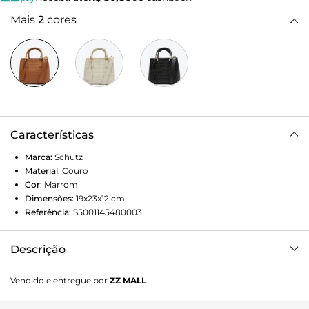
Mais
2
cores
Características
Marca:
Schutz
Material
:
Couro
Cor
:
Marrom
Dimensões:
19x23x12
cm
Referência:
S5001145480003
Descrição
O design marcante da Lorena é sinônimo de elegância há
Vendido e entregue por
ZZ MALL
décadas e fica ainda mais incrível nessa versão mini com o
couro em textura tramada. Compacta e estruturada, essa