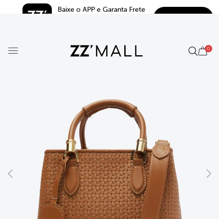
Baixe o APP e Garanta Frete 
BAIXAR
Grátis*
5.0
0