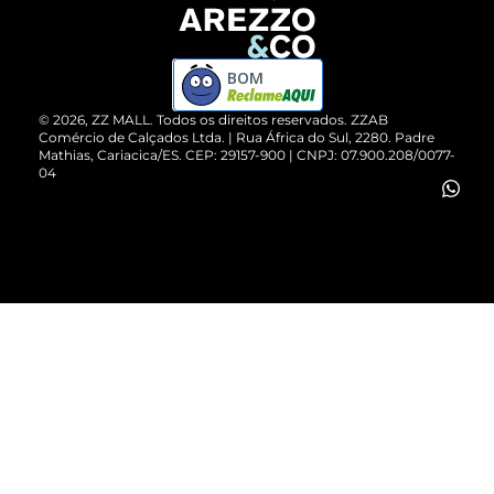
Devolução do Produto
ZZ MALL é confiável
Compre pelo WhatsApp
ZZPay
BOM
Cartão Presente
©
2026
, ZZ MALL. Todos os direitos reservados.
ZZAB
Comércio de Calçados Ltda. | Rua África do Sul, 2280. Padre
Mathias, Cariacica/ES. CEP: 29157-900 | CNPJ: 07.900.208/0077-
Vendas Corporativas
04