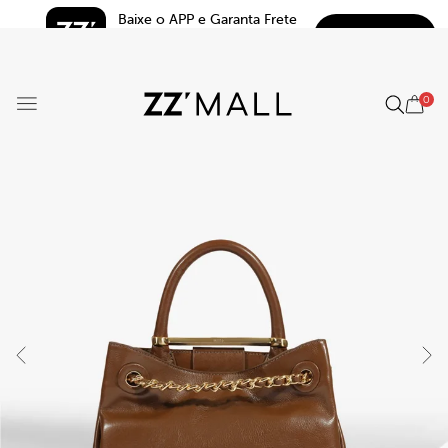
Baixe o APP e Garanta Frete 
BAIXAR
Grátis*
5.0
0