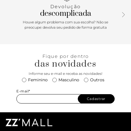
bolsa marrom conta ainda com duas opções de alça —
Devolução
curta e tiracolo — garantindo maior versatilidade no uso.
descomplicada
Aposte! Comprimento da alça de mão: 9cm | Largura da
alça de mão: 1,8cm; Comprimento da alça tiracolo: 46cm |
Houve algum problema com sua escolha? Não se
Largura da alça tiracolo: 2cm
preocupe: devolva seu pedido de forma gratuita
Fique por dentro
das novidades
Informe seu e-mail e receba as novidades!
Feminino
Masculino
Outros
E-mail*
Cadastrar