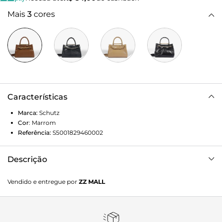
Mais
3
cores
Características
Marca:
Schutz
Cor
:
Marrom
Referência:
S5001829460002
Descrição
Estilosa e sofisticada com sua construção em couro, essa
Vendido e entregue por
ZZ MALL
bolsa tote fica ainda mais charmosa com seu shape mini.
Com visual marcante, ela se destaca pela corrente e metal
personalizado Schutz que adicionam atitude imediata à
peça. Com divisória interna que facilita a organização, essa