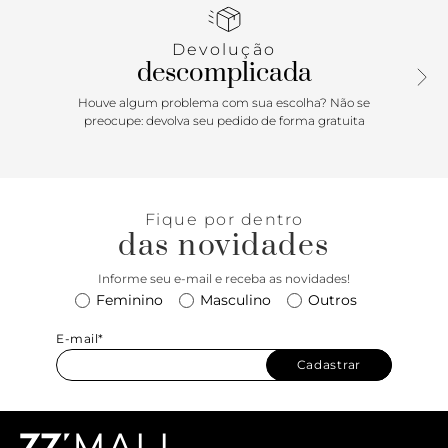
ferragens luxuosas na base da alça de mão e alça de
corrente, criando um visual poderoso e refinado. Versátil,
Devolução
esta bolsa branca pode ser usada pela alça curta ou como
descomplicada
bolsa tiracolo, adaptando-se perfeitamente a diferentes
ocasiões! Comprimento da alça: 50 cm | Largura da alça: 2,8
Houve algum problema com sua escolha? Não se
cm
preocupe: devolva seu pedido de forma gratuita
Fique por dentro
das novidades
Informe seu e-mail e receba as novidades!
Feminino
Masculino
Outros
E-mail*
Cadastrar