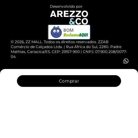
Entrega
ZZ Influ
Desenvolvido por
Devolução do Produto
ZZ MALL é confiável
Compre pelo WhatsApp
ZZPay
BOM
Cartão Presente
©
2026
, ZZ MALL. Todos os direitos reservados.
ZZAB
Comércio de Calçados Ltda. | Rua África do Sul, 2280. Padre
Mathias, Cariacica/ES. CEP: 29157-900 | CNPJ: 07.900.208/0077-
Vendas Corporativas
04
Comprar