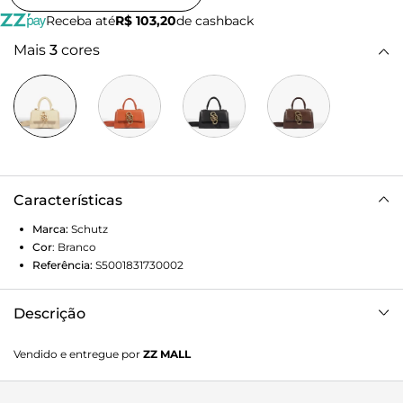
Receba até
R$ 103,20
de cashback
Mais
3
cores
Características
Marca:
Schutz
Cor
:
Branco
Referência:
S5001831730002
Descrição
Com um design elegante e cheio de charme, esta bolsa
Vendido e entregue por
ZZ MALL
satchel pequena é a escolha ideal para quem valoriza
sofisticação em cada detalhe. Feita em couro, ela se
destaca por seu fecho dourado exclusivo Schutz, além das