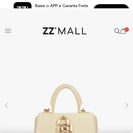
Baixe o APP e Garanta Frete 
BAIXAR
Grátis*
5.0
0