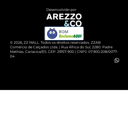
Entrega
ZZ Influ
Desenvolvido por
Devolução do Produto
ZZ MALL é confiável
Compre pelo WhatsApp
ZZPay
BOM
Cartão Presente
©
2026
, ZZ MALL. Todos os direitos reservados.
ZZAB
Comércio de Calçados Ltda. | Rua África do Sul, 2280. Padre
Mathias, Cariacica/ES. CEP: 29157-900 | CNPJ: 07.900.208/0077-
Vendas Corporativas
04