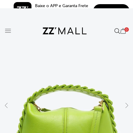
Baixe o APP e Garanta Frete 
BAIXAR
Grátis*
5.0
0