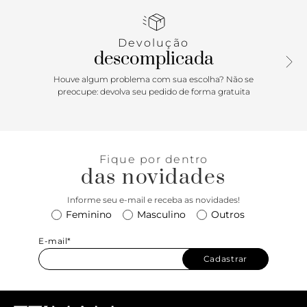
Acompanha também uma alça auxiliar tiracolo, que é
removível. Prática e cool!
Devolução
descomplicada
Houve algum problema com sua escolha? Não se
preocupe: devolva seu pedido de forma gratuita
Fique por dentro
das novidades
Informe seu e-mail e receba as novidades!
Feminino
Masculino
Outros
E-mail*
Cadastrar