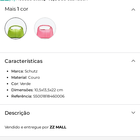
Mais
1
cor
Características
Marca:
Schutz
Material
:
Couro
Cor
:
Verde
Dimensões:
10,5x13,5x22
cm
Referência:
S5001818460006
Descrição
Vibrante e cheia de personalidade, essa bolsa de couro mini
Vendido e entregue por
ZZ MALL
hobo aparece em um tom de verde trendy e ganha ainda
mais personalidade com sua alça de mão de corrente.