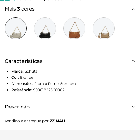
Mais
3
cores
Características
Marca:
Schutz
Cor
:
Branco
Dimensões:
21cm x 11cm x 5cm
cm
Referência:
S5001822360002
Descrição
Conheça essa bolsa mini shoulder branca, um must-have
Vendido e entregue por
ZZ MALL
do estilo. Aparece em couro com estampa de monograma
e toques lisos – match perfeito que agrega muito ao
modelo. A alça de corrente fixa traz o glam, enquanto a