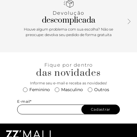
tiracolo removível é pura versatilidade. Seu fechamento é
prático, por zíper. Para finalizar, tem um charmoso metal S
Devolução
na parte frontal, além do bagcharm personalizável.
descomplicada
Comprimento da alça tiracolo: 55 cm | Largura da alça
tiracolo: 1 cm. Comprimento da alça de mão: 19 cm |
Houve algum problema com sua escolha? Não se
Largura da alça de mão: 1 cm.
preocupe: devolva seu pedido de forma gratuita
Fique por dentro
das novidades
Informe seu e-mail e receba as novidades!
Feminino
Masculino
Outros
E-mail*
Cadastrar