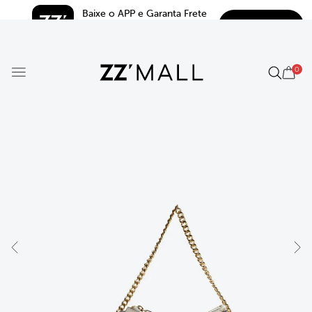
Baixe o APP e Garanta Frete 
BAIXAR
Grátis*
5.0
0