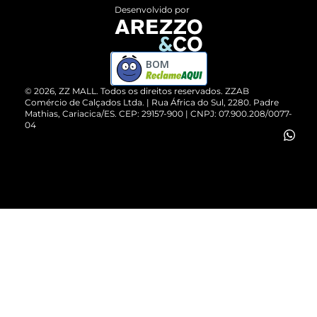
Entrega
ZZ Influ
Desenvolvido por
Devolução do Produto
ZZ MALL é confiável
Compre pelo WhatsApp
ZZPay
BOM
Cartão Presente
©
2026
, ZZ MALL. Todos os direitos reservados.
ZZAB
Comércio de Calçados Ltda. | Rua África do Sul, 2280. Padre
Mathias, Cariacica/ES. CEP: 29157-900 | CNPJ: 07.900.208/0077-
Vendas Corporativas
04